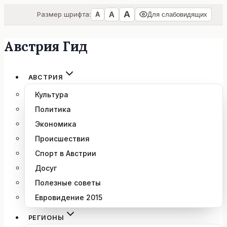
А
А
Размер шрифта:
А
Для слабовидящих
Австрия Гид
Перейти
к
содержимому
АВСТРИЯ
Культура
Политика
Экономика
Происшествия
Спорт в Австрии
Досуг
Полезные советы
Евровидение 2015
РЕГИОНЫ