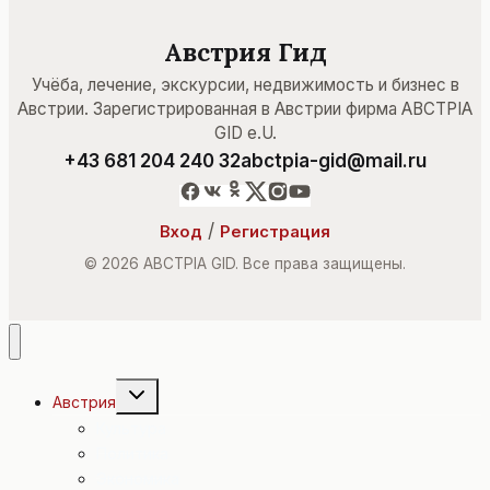
Австрия Гид
Учёба, лечение, экскурсии, недвижимость и бизнес в
Австрии. Зарегистрированная в Австрии фирма ABCTPIA
GID e.U.
+43 681 204 240 32
abctpia-gid@mail.ru
/
Вход
Регистрация
© 2026 ABCTPIA GID. Все права защищены.
Переключить
Австрия
дочернее
меню
Культура
Политика
Экономика