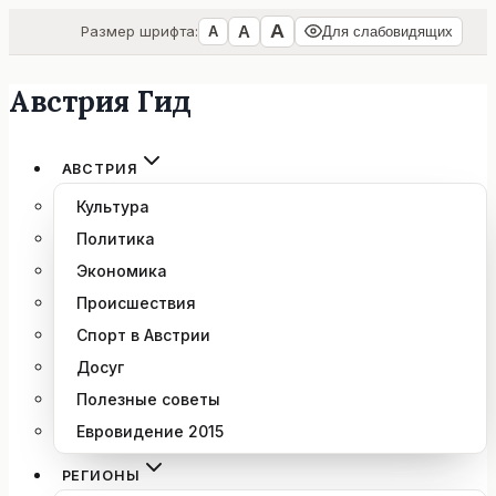
А
А
Размер шрифта:
А
Для слабовидящих
Австрия Гид
Перейти
к
содержимому
АВСТРИЯ
Культура
Политика
Экономика
Происшествия
Спорт в Австрии
Досуг
Полезные советы
Евровидение 2015
РЕГИОНЫ