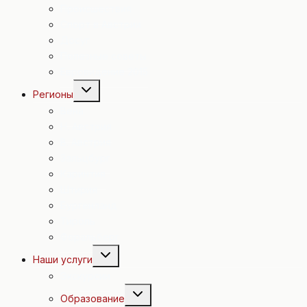
Происшествия
Спорт в Австрии
Досуг
Полезные советы
Евровидение 2015
Переключить
Регионы
дочернее
меню
Вена
Н. Австрия
В. Австрия
Зальцбург
Каринтия
Штирия
Бургенланд
Тироль
Форальберг
Переключить
Наши услуги
дочернее
меню
Экскурсии
Переключить
Образование
дочернее