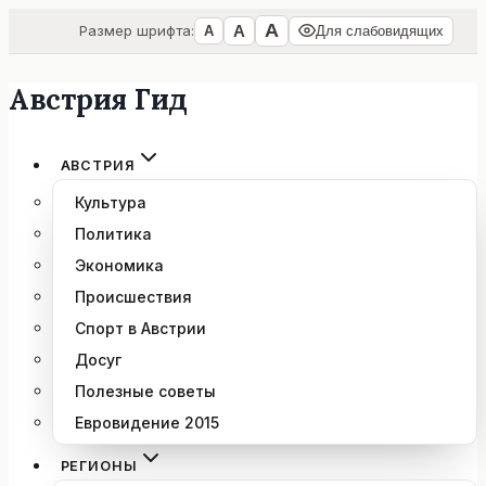
А
А
Размер шрифта:
А
Для слабовидящих
Австрия Гид
Перейти
к
содержимому
АВСТРИЯ
Культура
Политика
Экономика
Происшествия
Спорт в Австрии
Досуг
Полезные советы
Евровидение 2015
РЕГИОНЫ