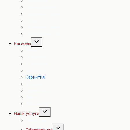
Экономика
Происшествия
Спорт в Австрии
Досуг
Полезные советы
Евровидение 2015
Переключить
Регионы
дочернее
меню
Вена
Н. Австрия
В. Австрия
Зальцбург
Каринтия
Штирия
Бургенланд
Тироль
Форальберг
Переключить
Наши услуги
дочернее
меню
Экскурсии
Переключить
Образование