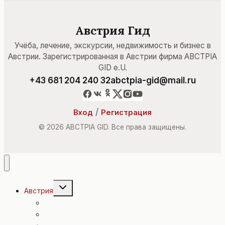
САМОЙ
ВЫСОКОЙ
В
Австрия Гид
МИРЕ
Учёба, лечение, экскурсии, недвижимость и бизнес в
СМОТРОВОЙ
Австрии. Зарегистрированная в Австрии фирма ABCTPIA
БАШНИ.
GID e.U.
+43 681 204 240 32
abctpia-gid@mail.ru
/
Вход
Регистрация
© 2026 ABCTPIA GID. Все права защищены.
Переключить
Австрия
дочернее
меню
Культура
Политика