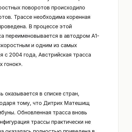
оростных поворотов происходило
ртов. Трассе необходима коренная
проведена. В процессе этой
са переименовывается в автодром A1-
 скоростным и одним из самых
я с 2004 года, Австрийская трасса
х гонок».
ь оказывается в списке стран,
годаря тому, что Дитрих Матешищ
ибуны. Обновленная трасса вновь
онфигурация трассы практически не
на оказалась полностью приведена в