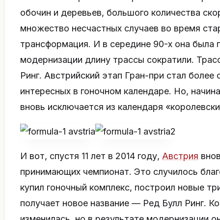
обочин и деревьев, большого количества ск
множество несчастных случаев во время ста
трансформация. И в середине 90-х она была 
модернизации длину трассы сократили. Трас
Ринг. Австрийский этап Гран-при стал более
интересных в гоночном календаре. Но, начина
вновь исключается из календаря «королевски
И вот, спустя 11 лет в 2014 году,
Австрия
внов
принимающих чемпионат. Это случилось бла
купил гоночный комплекс, построил новые тр
получает новое название — Ред Булл Ринг. К
изменилась, но в результате модернизации о