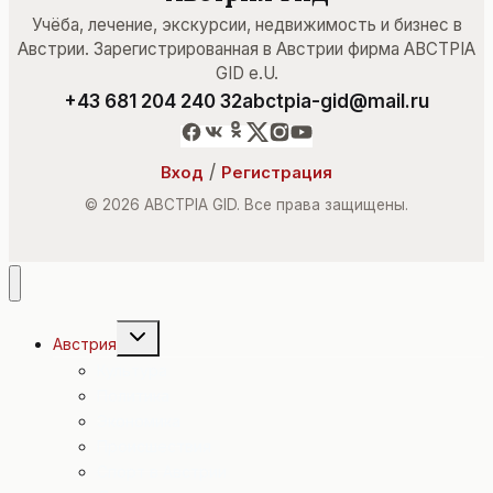
Учёба, лечение, экскурсии, недвижимость и бизнес в
Австрии. Зарегистрированная в Австрии фирма ABCTPIA
GID e.U.
+43 681 204 240 32
abctpia-gid@mail.ru
/
Вход
Регистрация
© 2026 ABCTPIA GID. Все права защищены.
Переключить
Австрия
дочернее
меню
Культура
Политика
Экономика
Происшествия
Спорт в Австрии