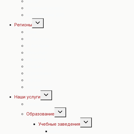
Досуг
Полезные советы
Евровидение 2015
Переключить
Регионы
дочернее
меню
Вена
Н. Австрия
В. Австрия
Зальцбург
Каринтия
Штирия
Бургенланд
Тироль
Форальберг
Переключить
Наши услуги
дочернее
меню
Экскурсии
Переключить
Образование
дочернее
меню
Переключить
Учебные заведения
дочернее
меню
Вена