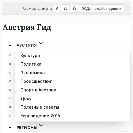
А
А
Размер шрифта:
А
Для слабовидящих
Австрия Гид
Перейти
к
содержимому
АВСТРИЯ
Культура
Политика
Экономика
Происшествия
Спорт в Австрии
Досуг
Полезные советы
Евровидение 2015
РЕГИОНЫ