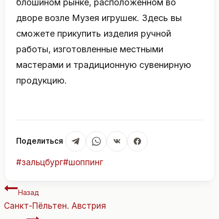
блошином рынке, расположенном во
дворе возле Музея игрушек. Здесь вы
сможете прикупить изделия ручной
работы, изготовленные местными
мастерами и традиционную сувенирную
продукцию.
Поделиться
Метки
#
зальцбург
#
шоппинг
записи:
Навигация
Назад
по
Санкт-Пёльтен. Австрия