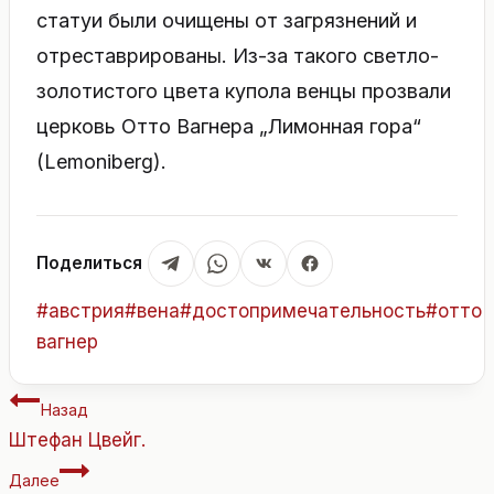
статуи были очищены от загрязнений и
отреставрированы. Из-за такого светло-
золотистого цвета купола венцы прозвали
церковь Отто Вагнера „Лимонная гора“
(Lemoniberg).
Поделиться
Метки
#
австрия
#
вена
#
достопримечательность
#
отто
записи:
вагнер
Навигация
Назад
по
Штефан Цвейг.
записям
Далее