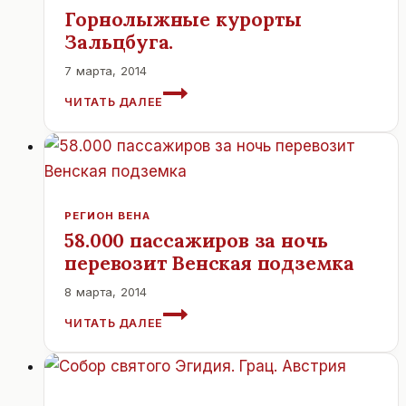
ПРЕЗЕНТАЦИИ
Горнолыжные курорты
СВОЕГО
Зальцбуга.
ДИСКА
В
7 марта, 2014
ЗАЛЬЦБУРГЕ
ГОРНОЛЫЖНЫЕ
ЧИТАТЬ ДАЛЕЕ
КУРОРТЫ
ЗАЛЬЦБУГА.
РЕГИОН ВЕНА
58.000 пассажиров за ночь
перевозит Венская подземка
8 марта, 2014
58.000
ЧИТАТЬ ДАЛЕЕ
ПАССАЖИРОВ
ЗА
НОЧЬ
ПЕРЕВОЗИТ
ВЕНСКАЯ