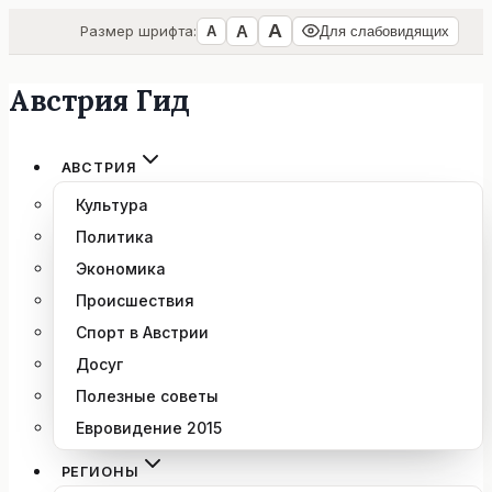
А
А
Размер шрифта:
А
Для слабовидящих
Австрия Гид
Перейти
к
содержимому
АВСТРИЯ
Культура
Политика
Экономика
Происшествия
Спорт в Австрии
Досуг
Полезные советы
Евровидение 2015
РЕГИОНЫ