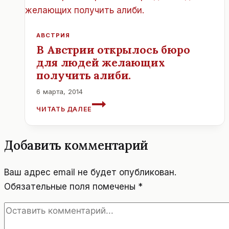
ОБОРУДОВАЛ
КОМНАТЫ
ДЛЯ
АВСТРИЯ
ГОСТЕЙ
В Австрии открылось бюро
С
для людей желающих
СОБАКАМИ.
получить алиби.
6 марта, 2014
В
ЧИТАТЬ ДАЛЕЕ
АВСТРИИ
ОТКРЫЛОСЬ
БЮРО
Добавить комментарий
ДЛЯ
ЛЮДЕЙ
ЖЕЛАЮЩИХ
Ваш адрес email не будет опубликован.
ПОЛУЧИТЬ
Обязательные поля помечены
*
АЛИБИ.