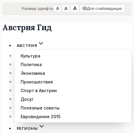
А
А
Размер шрифта:
А
Для слабовидящих
Австрия Гид
Перейти
к
содержимому
АВСТРИЯ
Культура
Политика
Экономика
Происшествия
Спорт в Австрии
Досуг
Полезные советы
Евровидение 2015
РЕГИОНЫ