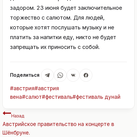
задором. 23 июня будет заключительное
торжество с салютом. Для людей,
которые хотят послушать музыку и не
платить за напитки еду, никто не будет
запрещать их приносить с собой.
Поделиться
Метки
#
австрия
#
австрия
записи:
вена
#
салют
#
фестиваль
#
фестиваль дунай
Навигация
Назад
по
Австрийское правительство на концерте в
записям
Шёнбруне.