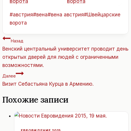
Метки
#
австрия
#
вена
#
вена австрия
#
Швейцарские
записи:
ворота
Навигация
Назад
по
Венский центральный университет проводит день
записям
открытых дверей для людей с ограниченными
возможностями.
Далее
Визит Себастьяна Курца в Армению.
Похожие записи
ЕВРОВИДЕНИЕ 2015