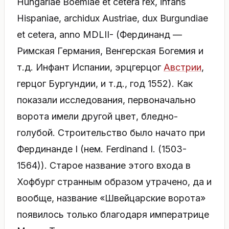
Hungariae Boemiae et cetera rex, infans
Hispaniae, archidux Austriae, dux Burgundiae
et cetera, anno MDLII- (Фердинанд —
Римская Германия, Венгерская Богемия и
т.д. Инфант Испании, эрцгерцог
Австрии
,
герцог Бургундии, и т.д., год 1552). Как
показали исследования, первоначально
ворота имели другой цвет, бледно-
голубой. Строительство было начато при
Фердинанде I (нем. Ferdinand I. (1503-
1564)). Старое название этого входа в
Хофбург странным образом утрачено, да и
вообще, название «Швейцарские ворота»
появилось только благодаря императрице