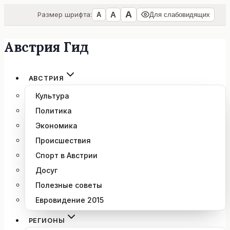
А
А
Размер шрифта:
А
Для слабовидящих
Австрия Гид
Перейти
к
содержимому
АВСТРИЯ
Культура
Политика
Экономика
Происшествия
Спорт в Австрии
Досуг
Полезные советы
Евровидение 2015
РЕГИОНЫ