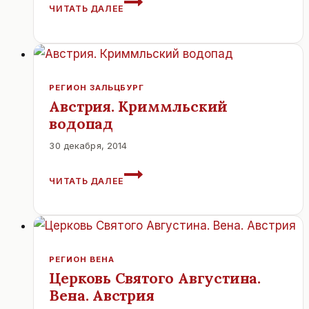
ЧИТАТЬ ДАЛЕЕ
В
АВСТРИИ
ПОВЫШАЕТ
ШАНСЫ
СТАТЬ
НАЛОГОВЫМ
РЕГИОН ЗАЛЬЦБУРГ
РЕЗИДЕНТОМ
Австрия. Криммльский
В
водопад
РОССИЙСКОЙ
ФЕДЕРАЦИИ.
30 декабря, 2014
АВСТРИЯ.
ЧИТАТЬ ДАЛЕЕ
КРИММЛЬСКИЙ
ВОДОПАД
РЕГИОН ВЕНА
Церковь Святого Августина.
Вена. Австрия