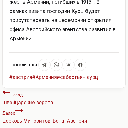
жертв Армении, погибших в 1915г. В
рамках визита господин Курц будет
присутствовать на церемонии открытия
офиса Австрийского агентства развития в
Армении.
Поделиться
Метки
#
австрия
#
Армения
#
себастьян курц
записи:
Навигация
Назад
по
Швейцарские ворота
записям
Далее
Церковь Миноритов. Вена. Австрия