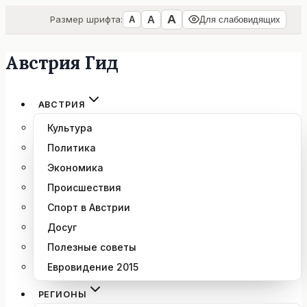
А
А
Размер шрифта:
А
Для слабовидящих
Австрия Гид
Перейти
к
содержимому
АВСТРИЯ
Культура
Политика
Экономика
Происшествия
Спорт в Австрии
Досуг
Полезные советы
Евровидение 2015
РЕГИОНЫ