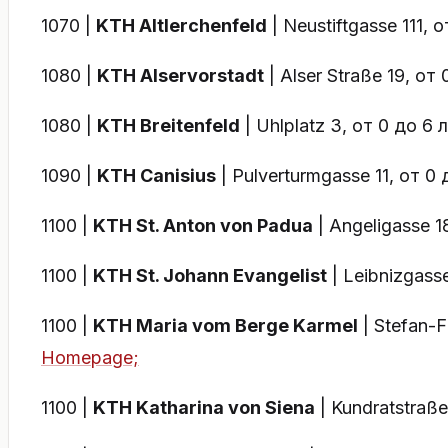
1070 |
KTH Altlerchenfeld
| Neustiftgasse 111, 
1080 |
KTH Alservorstadt
| Alser Straße 19, от
1080 |
KTH Breitenfeld
| Uhlplatz 3, от 0 до 6 
1090 |
KTH Canisius
| Pulverturmgasse 11, от 0
1100 |
KTH St. Anton von Padua
| Angeligasse 1
1100 |
KTH St. Johann Evangelist
| Leibnizgass
1100 |
KTH Maria vom Berge Karmel
| Stefan-F
Homepage;
1100 |
KTH Katharina von Siena
| Kundratstraße