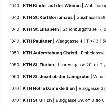
1040 |
KTH Kinder auf der Wieden
| Wohllebeng
1040 |
KTH St. Karl Borromäus
| Gusshausstraß
1040 |
KTH St. Elisabeth
| Schönburgstraße 17, 
1040 |
KTH Paulaner
| Waaggasse 4 | T +43 1 5
1050 |
KTH Auferstehung Christi
| Embelgasse 
1050 |
KTH St. Florian
| Laurenzgasse 20, от 2 
1060 |
KTH St. Josef ob der Laimgrube
| Windm
1070 |
KTH Notre Dame de Sion
| Burggasse 37
1070 |
KTH St. Ulrich
| Burggasse 69, от 3 до 6