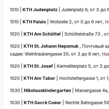
1010 |
KTH Judenplatz
| Judenplatz 6, от 3 до 
1010 |
KTH
Palais
| Wollzeile 2, от 0 до 6 лет,
H
1020 |
KTH Am Schüttel
| Schüttelstraße 73 , о
1020 |
KTH St. Johann Nepomuk
, Почтовый ад
садик: Weintraubengasse 20, от 3 до 6 лет,
Ho
1020 |
KTH St. Josef
| Karmeliterplatz 5, от 3 д
1020 |
KTH Am Tabor
| Hochstettergasse 1, от 
1030 |
Nikolauskindergarten
| Marxergasse 4a,
1030 |
KTH Sacré Coeur
| Rechte Bahngasse 50