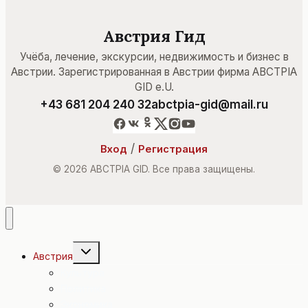
Австрия Гид
Учёба, лечение, экскурсии, недвижимость и бизнес в
Австрии. Зарегистрированная в Австрии фирма ABCTPIA
GID e.U.
+43 681 204 240 32
abctpia-gid@mail.ru
/
Вход
Регистрация
© 2026 ABCTPIA GID. Все права защищены.
Переключить
Австрия
дочернее
меню
Культура
Политика
Экономика