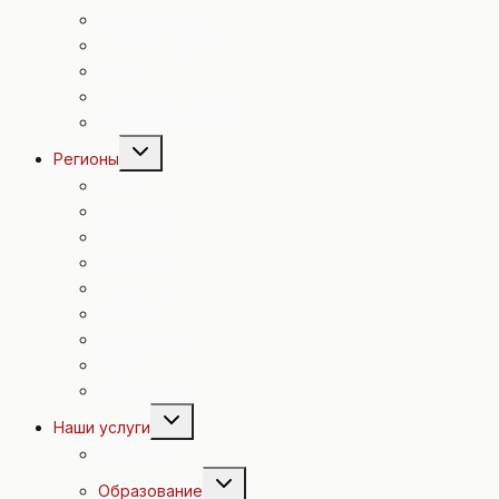
Происшествия
Спорт в Австрии
Досуг
Полезные советы
Евровидение 2015
Переключить
Регионы
дочернее
меню
Вена
Н. Австрия
В. Австрия
Зальцбург
Каринтия
Штирия
Бургенланд
Тироль
Форальберг
Переключить
Наши услуги
дочернее
меню
Экскурсии
Переключить
Образование
дочернее