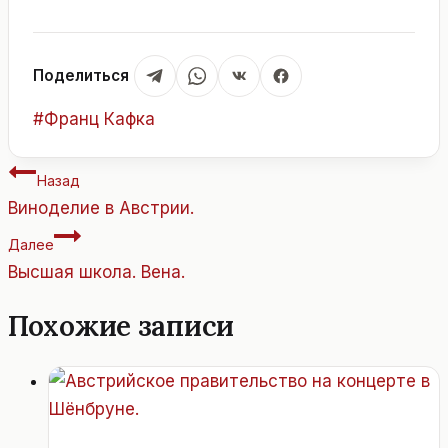
Поделиться
Метки
#
Франц Кафка
записи:
Навигация
Назад
по
Виноделие в Австрии.
записям
Далее
Высшая школа. Вена.
Похожие записи