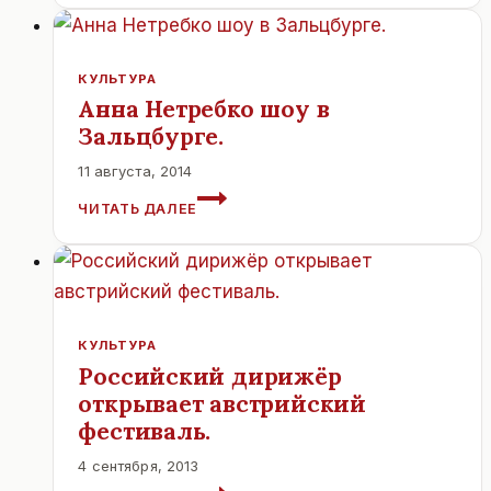
АВСТРИИ
М.ХАНЕКЕ
УДОСТОИЛСЯ
ОДНОЙ
КУЛЬТУРА
ИЗ
Анна Нетребко шоу в
САМЫХ
Зальцбурге.
ПОЧЕТНЫХ
ИСПАНСКИХ
11 августа, 2014
НАГРАД.
АННА
ЧИТАТЬ ДАЛЕЕ
НЕТРЕБКО
ШОУ
В
ЗАЛЬЦБУРГЕ.
КУЛЬТУРА
Российский дирижёр
открывает австрийский
фестиваль.
4 сентября, 2013
РОССИЙСКИЙ