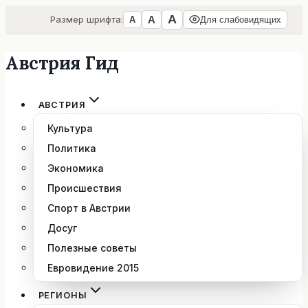
А
А
Размер шрифта:
А
Для слабовидящих
Австрия Гид
Перейти
к
содержимому
АВСТРИЯ
Культура
Политика
Экономика
Происшествия
Спорт в Австрии
Досуг
Полезные советы
Евровидение 2015
РЕГИОНЫ