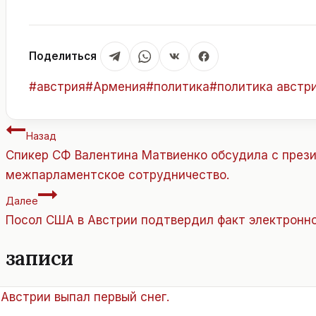
Поделиться
Метки
#
австрия
#
Армения
#
политика
#
политика австр
записи:
Навигация
Назад
по
Спикер СФ Валентина Матвиенко обсудила с през
записям
межпарламентское сотрудничество.
Далее
Посол США в Австрии подтвердил факт электронно
 записи