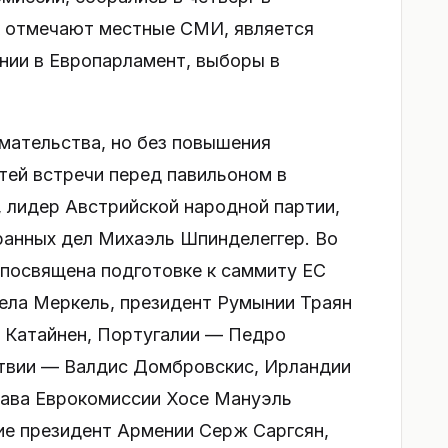
ак отмечают местные СМИ, является
нии в Европарламент, выборы в
ательства, но без повышения
тей встречи перед павильоном в
, лидер Австрийской народной партии,
ранных дел Михаэль Шпинделеггер. Во
и посвящена подготовке к саммиту ЕС
гела Меркель, президент Румынии Траян
 Катайнен, Португалии — Педро
атвии — Валдис Домбровскис, Ирландии
лава Еврокомиссии Хосе Мануэль
ие президент Армении Серж Саргсян,