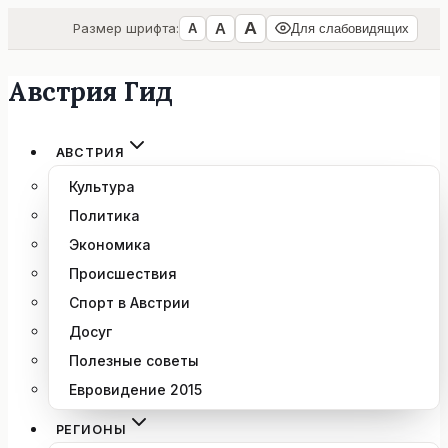
А
А
Размер шрифта:
А
Для слабовидящих
Австрия Гид
Перейти
к
содержимому
АВСТРИЯ
Культура
Политика
Экономика
Происшествия
Спорт в Австрии
Досуг
Полезные советы
Евровидение 2015
РЕГИОНЫ