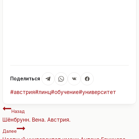
Поделиться
Метки
#
австрия
#
линц
#
обучение
#
университет
записи:
Навигация
Назад
по
Шёнбрунн. Вена. Австрия.
записям
Далее