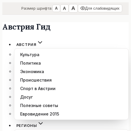
А
А
Размер шрифта:
А
Для слабовидящих
Австрия Гид
Перейти
к
содержимому
АВСТРИЯ
Культура
Политика
Экономика
Происшествия
Спорт в Австрии
Досуг
Полезные советы
Евровидение 2015
РЕГИОНЫ