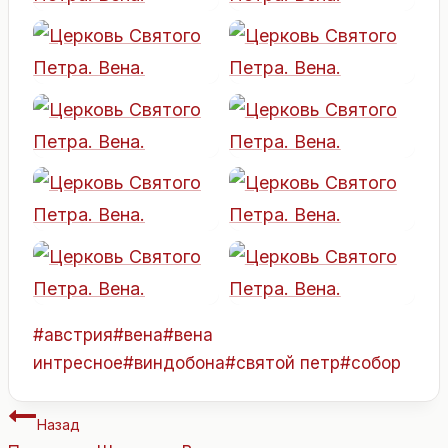
Метки
#
австрия
#
вена
#
вена
записи:
интресное
#
виндобона
#
святой петр
#
собор
Навигация
Назад