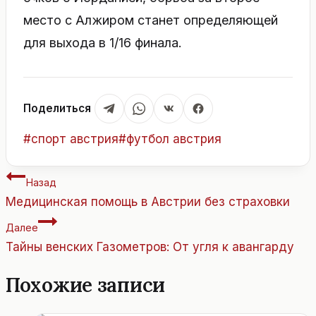
место с Алжиром станет определяющей
для выхода в 1/16 финала.
Поделиться
Метки
#
спорт австрия
#
футбол австрия
записи:
Навигация
Назад
по
Медицинская помощь в Австрии без страховки
записям
Далее
Тайны венских Газометров: От угля к авангарду
Похожие записи