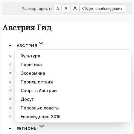
А
А
Размер шрифта:
А
Для слабовидящих
Австрия Гид
Перейти
к
содержимому
АВСТРИЯ
Культура
Политика
Экономика
Происшествия
Спорт в Австрии
Досуг
Полезные советы
Евровидение 2015
РЕГИОНЫ