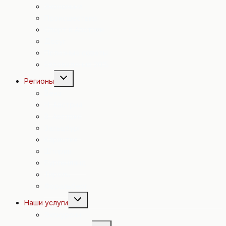
Экономика
Происшествия
Спорт в Австрии
Досуг
Полезные советы
Евровидение 2015
Переключить
Регионы
дочернее
меню
Вена
Н. Австрия
В. Австрия
Зальцбург
Каринтия
Штирия
Бургенланд
Тироль
Форальберг
Переключить
Наши услуги
дочернее
меню
Экскурсии
Переключить