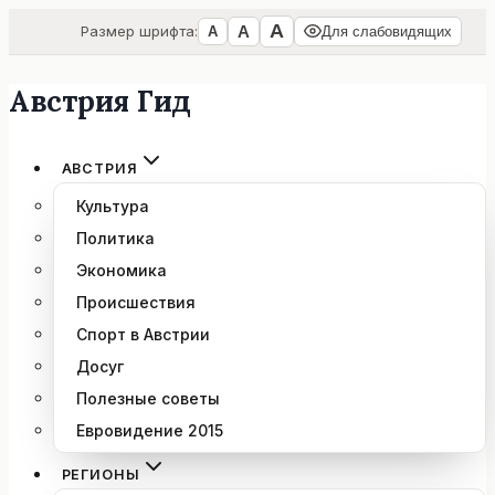
А
А
Размер шрифта:
А
Для слабовидящих
Австрия Гид
Перейти
к
содержимому
АВСТРИЯ
Культура
Политика
Экономика
Происшествия
Спорт в Австрии
Досуг
Полезные советы
Евровидение 2015
РЕГИОНЫ