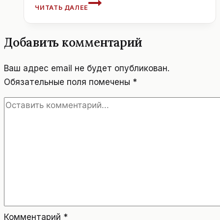
АВСТРИЯ,
ЧИТАТЬ ДАЛЕЕ
ТЕРМАЛЬНЫЙ
КУРОРТ
БАД
Добавить комментарий
ИШЛЬ
–
ДЕЙСТВЕННОЕ
Ваш адрес email не будет опубликован.
ЛЕЧЕНИЕ
Обязательные поля помечены
*
И
КОРОЛЕВСКИЙ
ОТДЫХ
Комментарий
*