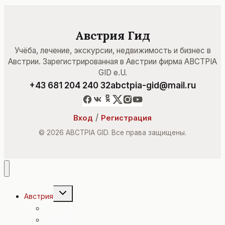
Австрия Гид
Учёба, лечение, экскурсии, недвижимость и бизнес в
Австрии. Зарегистрированная в Австрии фирма ABCTPIA
GID e.U.
+43 681 204 240 32
abctpia-gid@mail.ru
/
Вход
Регистрация
© 2026 ABCTPIA GID. Все права защищены.
Переключить
Австрия
дочернее
меню
Культура
Политика