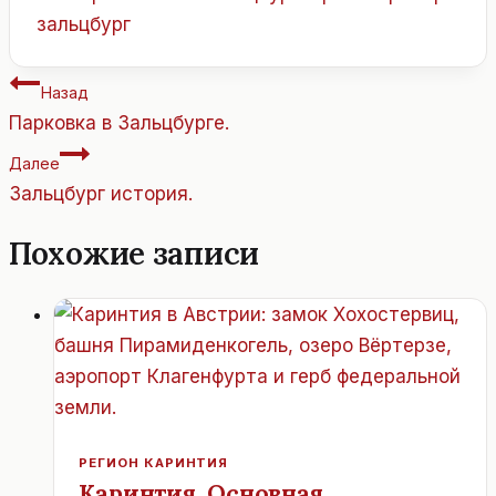
записи:
зальцбург
Навигация
Назад
по
Парковка в Зальцбурге.
записям
Далее
Зальцбург история.
Похожие записи
РЕГИОН КАРИНТИЯ
Каринтия. Основная