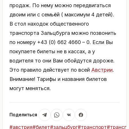
продаж. По нему можно передвигаться
двоим или с семьёй ( максимум 4 детей).
В стол находок общественного
транспорта Зальцбурга можно позвонить
по номеру +43 (0) 662 4660 – 0. Если Вы
покупаете билеты не в кассах, а у
водителя то они Вам обойдутся дороже.
Это правило действует по всей
Австрии
.
Внимание! Тарифы и названия билетов
могут меняться.
Поделиться
Метки
#
австрия
#
билет
#
зальцбург
#
транспорт
#
трансп