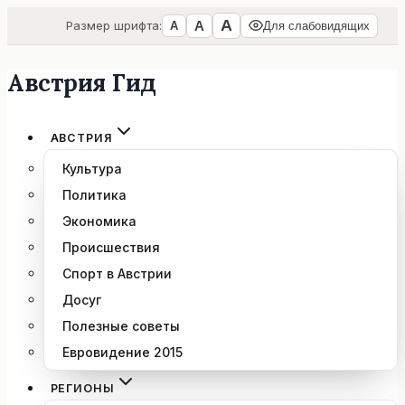
А
А
Размер шрифта:
А
Для слабовидящих
Австрия Гид
Перейти
к
содержимому
АВСТРИЯ
Культура
Политика
Экономика
Происшествия
Спорт в Австрии
Досуг
Полезные советы
Евровидение 2015
РЕГИОНЫ