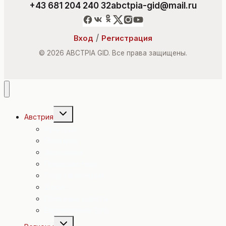
+43 681 204 240 32
abctpia-gid@mail.ru
/
Вход
Регистрация
© 2026 ABCTPIA GID. Все права защищены.
Переключить
Австрия
дочернее
меню
Культура
Политика
Экономика
Происшествия
Спорт в Австрии
Досуг
Полезные советы
Евровидение 2015
Переключить