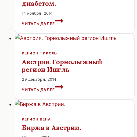
диабетом.
КОНЦЕРТ
КАЗАХСКИХ
14 ноября, 2014
МУЗЫКАНТОВ
ВСЕМИРНЫЙ
ЧИТАТЬ ДАЛЕЕ
И
ДЕНЬ
ОПЕРНЫХ
БОРЬБЫ
ПЕВЦОВ
С
В
ДИАБЕТОМ.
СОПРОВОЖДЕНИИ
РЕГИОН ТИРОЛЬ
ГОСУДАРСТВЕННОГО
Австрия. Горнолыжный
ОРКЕСТРА
регион Ишгль
РЕСПУБЛИКИ
КАЗАХСТАН.
29 декабря, 2014
АВСТРИЯ.
ЧИТАТЬ ДАЛЕЕ
ГОРНОЛЫЖНЫЙ
РЕГИОН
ИШГЛЬ
РЕГИОН ВЕНА
Биржа в Австрии.