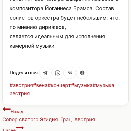
композитора Йоганнеса Брамса. Состав
солистов оркестра будет небольшим, что,
по мнению дирижера,
является идеальным для исполнения
камерной музыки.
Поделиться
Метки
#
австрия
#
вена
#
концерт
#
музыка
#
музыка
записи:
австрия
Навигация
Назад
по
Собор святого Эгидия. Грац. Австрия
записям
Далее