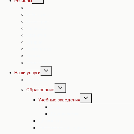
Регионы
дочернее
меню
Вена
Н. Австрия
В. Австрия
Зальцбург
Каринтия
Штирия
Бургенланд
Тироль
Форальберг
Переключить
Наши услуги
дочернее
меню
Экскурсии
Переключить
Образование
дочернее
меню
Переключить
Учебные заведения
дочернее
меню
Вена
Другие земли
Документы
Учеба школы и садики