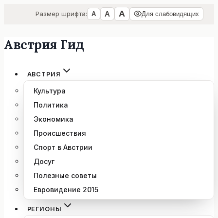
А
А
Размер шрифта:
А
Для слабовидящих
Австрия Гид
Перейти
к
содержимому
АВСТРИЯ
Культура
Политика
Экономика
Происшествия
Спорт в Австрии
Досуг
Полезные советы
Евровидение 2015
РЕГИОНЫ