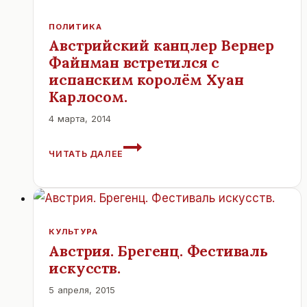
ПОЛИТИКА
Австрийский канцлер Вернер
Файнман встретился с
испанским королём Хуан
Карлосом.
4 марта, 2014
АВСТРИЙСКИЙ
ЧИТАТЬ ДАЛЕЕ
КАНЦЛЕР
ВЕРНЕР
ФАЙНМАН
ВСТРЕТИЛСЯ
С
ИСПАНСКИМ
КУЛЬТУРА
КОРОЛЁМ
Австрия. Брегенц. Фестиваль
ХУАН
искусств.
КАРЛОСОМ.
5 апреля, 2015