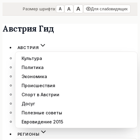
А
А
Размер шрифта:
А
Для слабовидящих
Австрия Гид
Перейти
к
содержимому
АВСТРИЯ
Культура
Политика
Экономика
Происшествия
Спорт в Австрии
Досуг
Полезные советы
Евровидение 2015
РЕГИОНЫ