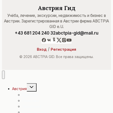
Австрия Гид
Учёба, лечение, экскурсии, недвижимость и бизнес в
Австрии. Зарегистрированная в Австрии фирма ABCTPIA
GID e.U.
+43 681 204 240 32
abctpia-gid@mail.ru
/
Вход
Регистрация
© 2026 ABCTPIA GID. Все права защищены.
Переключить
Австрия
дочернее
меню
Культура
Политика
Экономика
Происшествия