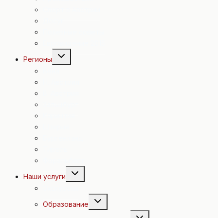
Спорт в Австрии
Досуг
Полезные советы
Евровидение 2015
Переключить
Регионы
дочернее
меню
Вена
Н. Австрия
В. Австрия
Зальцбург
Каринтия
Штирия
Бургенланд
Тироль
Форальберг
Переключить
Наши услуги
дочернее
меню
Экскурсии
Переключить
Образование
дочернее
меню
Переключить