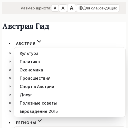
А
А
Размер шрифта:
А
Для слабовидящих
Австрия Гид
Перейти
к
содержимому
АВСТРИЯ
Культура
Политика
Экономика
Происшествия
Спорт в Австрии
Досуг
Полезные советы
Евровидение 2015
РЕГИОНЫ