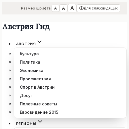
А
А
Размер шрифта:
А
Для слабовидящих
Австрия Гид
Перейти
к
содержимому
АВСТРИЯ
Культура
Политика
Экономика
Происшествия
Спорт в Австрии
Досуг
Полезные советы
Евровидение 2015
РЕГИОНЫ