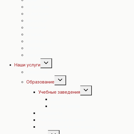
Н. Австрия
В. Австрия
Зальцбург
Каринтия
Штирия
Бургенланд
Тироль
Форальберг
Переключить
Наши услуги
дочернее
меню
Экскурсии
Переключить
Образование
дочернее
меню
Переключить
Учебные заведения
дочернее
меню
Вена
Другие земли
Документы
Учеба школы и садики
Подробности услуг и цены
Переключить