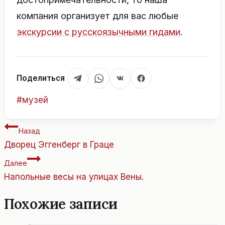
компания организует для вас любые
экскурсии с русскоязычными гидами
.
Поделиться
Метки
#
музей
записи:
Навигация
Назад
по
Дворец Эггенберг в Граце
записям
Далее
Напольные весы на улицах Вены.
Похожие записи