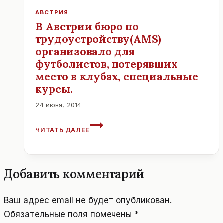
АКУЛ
АВСТРИЯ
В Австрии бюро по
трудоустройству(AMS)
организовало для
футболистов, потерявших
место в клубах, специальные
курсы.
24 июня, 2014
В
ЧИТАТЬ ДАЛЕЕ
АВСТРИИ
БЮРО
ПО
ТРУДОУСТРОЙСТВУ(AMS)
Добавить комментарий
ОРГАНИЗОВАЛО
ДЛЯ
ФУТБОЛИСТОВ,
Ваш адрес email не будет опубликован.
ПОТЕРЯВШИХ
Обязательные поля помечены
*
МЕСТО