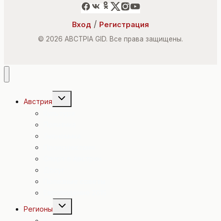
/
Вход
Регистрация
© 2026 ABCTPIA GID. Все права защищены.
Переключить
Австрия
дочернее
меню
Культура
Политика
Экономика
Происшествия
Спорт в Австрии
Досуг
Полезные советы
Евровидение 2015
Переключить
Регионы
дочернее
меню
Вена