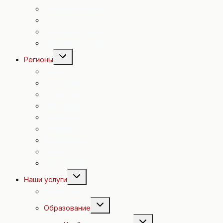
Спорт в Австрии
Досуг
Полезные советы
Евровидение 2015
Переключить
Регионы
дочернее
меню
Вена
Н. Австрия
В. Австрия
Зальцбург
Каринтия
Штирия
Бургенланд
Тироль
Форальберг
Переключить
Наши услуги
дочернее
меню
Экскурсии
Переключить
Образование
дочернее
меню
Переключить