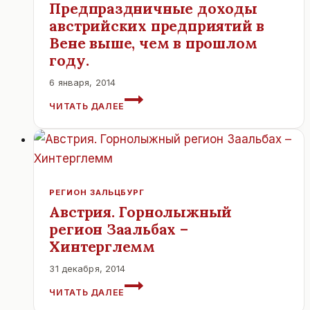
Предпраздничные доходы
австрийских предприятий в
Вене выше, чем в прошлом
году.
6 января, 2014
ПРЕДПРАЗДНИЧНЫЕ
ЧИТАТЬ ДАЛЕЕ
ДОХОДЫ
АВСТРИЙСКИХ
ПРЕДПРИЯТИЙ
В
ВЕНЕ
ВЫШЕ,
РЕГИОН ЗАЛЬЦБУРГ
ЧЕМ
Австрия. Горнолыжный
В
регион Заальбах –
ПРОШЛОМ
ГОДУ.
Хинтерглемм
31 декабря, 2014
АВСТРИЯ.
ЧИТАТЬ ДАЛЕЕ
ГОРНОЛЫЖНЫЙ