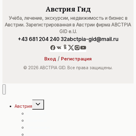
Австрия Гид
Учёба, лечение, экскурсии, недвижимость и бизнес в
Австрии. Зарегистрированная в Австрии фирма ABCTPIA
GID e.U.
+43 681 204 240 32
abctpia-gid@mail.ru
/
Вход
Регистрация
© 2026 ABCTPIA GID. Все права защищены.
Переключить
Австрия
дочернее
меню
Культура
Политика
Экономика
Происшествия