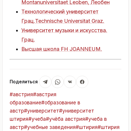
Montanuniversitaet Leoben, Леобен
Технологический университет
Грац.Technische Universitat Graz.
Университет музыки и искусства.
Грац.
Высшая школа FH JOANNEUM.
Поделиться
Метки
#
австрия
#
австрия
записи:
образование
#
образование в
австр
#
университет
#
университет
штирия
#
учеба
#
учёба австрия
#
учеба в
австр
#
учебные заведения
#
штирия
#
штирия