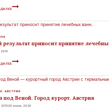
МИР
 ДАЛЕЕ
ЛЕДЯНЫХ
ВЕЛИКАНОВ.
АЙЗЕНРИЗЕНВЕЛЬТ.
АВСТРИЯ.
ИНА
й результат приносит принятие лечебны
 2014
КАКОЙ
 ДАЛЕЕ
РЕЗУЛЬТАТ
ПРИНОСИТ
ПРИНЯТИЕ
ЛЕЧЕБНЫХ
ВАНН.
 Н. АВСТРИЯ
 под Веной. Город курорт. Австрия
 2015
26 июня, 2026