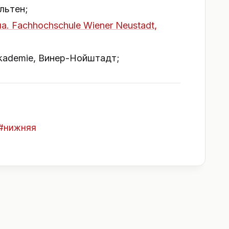
ёльтен;
. Fachhochschule Wiener Neustadt,
rakademie, Винер-Нойштадт;
#
нижняя