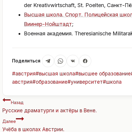
der Kreativwirtschaft, St. Poelten, Санкт-П
Высшая школа. Спорт. Полицейская школа
Виинер-Нойштадт
;
Военная академия. Theresianische Milita
Поделиться
Метки
#
австрия
#
высшая школа
#
высшее образование
записи:
австрия
#
образование
#
университет
#
школа
Навигация
Назад
по
Русские драматурги и актёры в Вене.
записям
Далее
Учёба в школах Австрии.