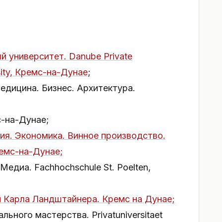
й университет. Danube Private
sity, Кремс-на-Дунае
;
едицина. Бизнес. Архитектура.
мс-на-Дунае;
я. Экономика. Винное производство.
ремс-на-Дунае;
едиа. Fachhochschule St. Poelten,
 Карла Ландштайнера. Кремс на Дунае;
ьного мастерства. Privatuniversitaet