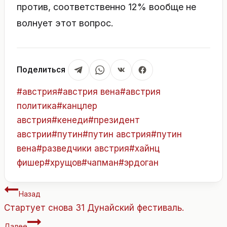
против, соответственно 12% вообще не
волнует этот вопрос.
Поделиться
Метки
#
австрия
#
австрия вена
#
австрия
записи:
политика
#
канцлер
австрия
#
кенеди
#
президент
австрии
#
путин
#
путин австрия
#
путин
вена
#
разведчики австрия
#
хайнц
фишер
#
хрущов
#
чапман
#
эрдоган
Навигация
Назад
по
Стартует снова 31 Дунайский фестиваль.
записям
Далее