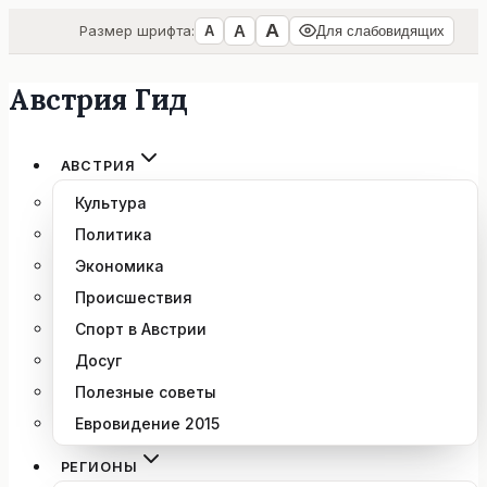
А
А
Размер шрифта:
А
Для слабовидящих
Австрия Гид
Перейти
к
содержимому
АВСТРИЯ
Культура
Политика
Экономика
Происшествия
Спорт в Австрии
Досуг
Полезные советы
Евровидение 2015
РЕГИОНЫ