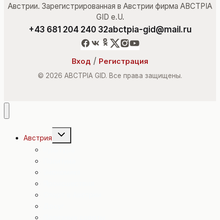
Австрии. Зарегистрированная в Австрии фирма ABCTPIA
GID e.U.
+43 681 204 240 32
abctpia-gid@mail.ru
/
Вход
Регистрация
© 2026 ABCTPIA GID. Все права защищены.
Переключить
Австрия
дочернее
меню
Культура
Политика
Экономика
Происшествия
Спорт в Австрии
Досуг
Полезные советы