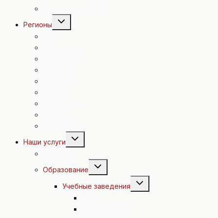
Евровидение 2015
Переключить
Регионы
дочернее
меню
Вена
Н. Австрия
В. Австрия
Зальцбург
Каринтия
Штирия
Бургенланд
Тироль
Форальберг
Переключить
Наши услуги
дочернее
меню
Экскурсии
Переключить
Образование
дочернее
меню
Переключить
Учебные заведения
дочернее
меню
Вена
Другие земли