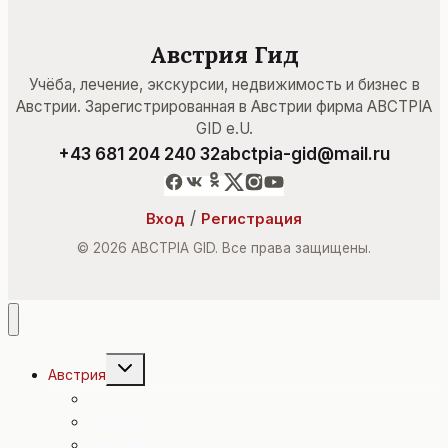
Австрия Гид
Учёба, лечение, экскурсии, недвижимость и бизнес в
Австрии. Зарегистрированная в Австрии фирма ABCTPIA
GID e.U.
+43 681 204 240 32
abctpia-gid@mail.ru
/
Вход
Регистрация
© 2026 ABCTPIA GID. Все права защищены.
Переключить
Австрия
дочернее
меню
Культура
Политика
Экономика