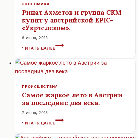
ЭКОНОМИКА
Ринат Ахметов и группа СКМ
купит у австрийской EPIC-
«Укртелеком».
6 июня, 2013
РИНАТ
ЧИТАТЬ ДАЛЕЕ
АХМЕТОВ
И
ГРУППА
СКМ
КУПИТ
У
ПРОИСШЕСТВИЯ
АВСТРИЙСКОЙ
Самое жаркое лето в Австрии
EPIC-
за последние два века.
«УКРТЕЛЕКОМ».
7 июня, 2013
САМОЕ
ЧИТАТЬ ДАЛЕЕ
ЖАРКОЕ
ЛЕТО