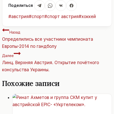
Поделиться
Метки
#
австрия
#
спорт
#
спорт австрия
#
хоккей
записи:
Навигация
Назад
по
Определились все участники чемпионата
записям
Европы-2014 по гандболу
Далее
Линц. Верхняя Австрия. Открытие почётного
консульства Украины.
Похожие записи