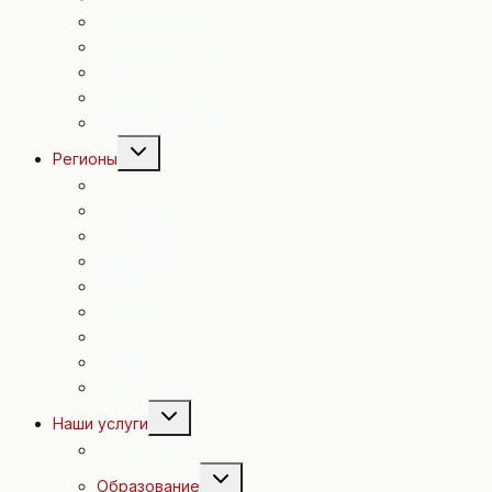
Происшествия
Спорт в Австрии
Досуг
Полезные советы
Евровидение 2015
Переключить
Регионы
дочернее
меню
Вена
Н. Австрия
В. Австрия
Зальцбург
Каринтия
Штирия
Бургенланд
Тироль
Форальберг
Переключить
Наши услуги
дочернее
меню
Экскурсии
Переключить
Образование
дочернее