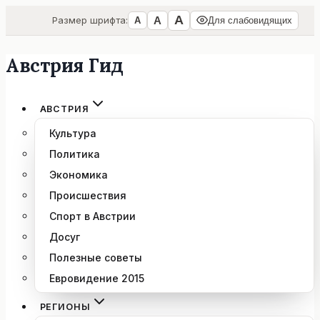
А
А
Размер шрифта:
А
Для слабовидящих
Австрия Гид
Перейти
к
содержимому
АВСТРИЯ
Культура
Политика
Экономика
Происшествия
Спорт в Австрии
Досуг
Полезные советы
Евровидение 2015
РЕГИОНЫ