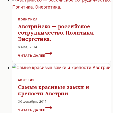
В
АВСТРИИ
ЗА
ПОСЛЕДНИЕ
ПОЛИТИКА
ДВА
Австрийско — российское
ВЕКА.
сотрудничество. Политика.
Энергетика.
6 мая, 2014
АВСТРИЙСКО
ЧИТАТЬ ДАЛЕЕ
—
РОССИЙСКОЕ
СОТРУДНИЧЕСТВО.
ПОЛИТИКА.
ЭНЕРГЕТИКА.
АВСТРИЯ
Самые красивые замки и
крепости Австрии
30 декабря, 2014
САМЫЕ
ЧИТАТЬ ДАЛЕЕ
КРАСИВЫЕ