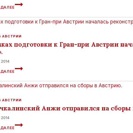
ГРАН-
 ДАЛЕЕ
ПРИ
АВСТРИИ
ВЕРНЕТСЯ
В
КАЛЕНДАРЬ
В АВСТРИИ
ФОРМУЛЫ-1
мках подготовки к Гран-при Австрии на
В
.
СЕЗОНЕ-2014.
 2014
В
 ДАЛЕЕ
РАМКАХ
ПОДГОТОВКИ
К
ГРАН-
ПРИ
В АВСТРИИ
АВСТРИИ
чкалинский Анжи отправился на сборы 
НАЧАЛАСЬ
РЕКОНСТРУКЦИЯ
 2014
АВТОДРОМА
МАХАЧКАЛИНСКИЙ
 ДАЛЕЕ
«РЕД
АНЖИ