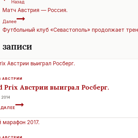
Назад
по
Матч Австрия — Россия.
записям
Далее
Футбольный клуб «Севастополь» продолжает трен
 записи
В АВСТРИИ
d Prix Австрии выиграл Росберг.
 2014
GRAND
 ДАЛЕЕ
PRIX
АВСТРИИ
ВЫИГРАЛ
РОСБЕРГ.
В АВСТРИИ