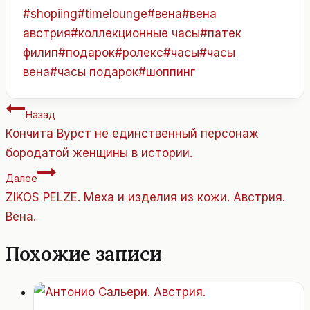
Метки
#
shopiing
#
timelounge
#
вена
#
вена
записи:
австрия
#
коллекционные часы
#
патек
филип
#
подарок
#
ролекс
#
часы
#
часы
вена
#
часы подарок
#
шоппинг
Навигация
Назад
по
Кончита Вурст не единственный персонаж
записям
бородатой женщины в истории.
Далее
ZIKOS PELZE. Меха и изделия из кожи. Австрия.
Вена.
Похожие записи