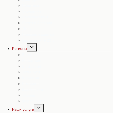
Политика
Экономика
Происшествия
Спорт в Австрии
Досуг
Полезные советы
Евровидение 2015
Переключить
Регионы
дочернее
меню
Вена
Н. Австрия
В. Австрия
Зальцбург
Каринтия
Штирия
Бургенланд
Тироль
Форальберг
Переключить
Наши услуги
дочернее