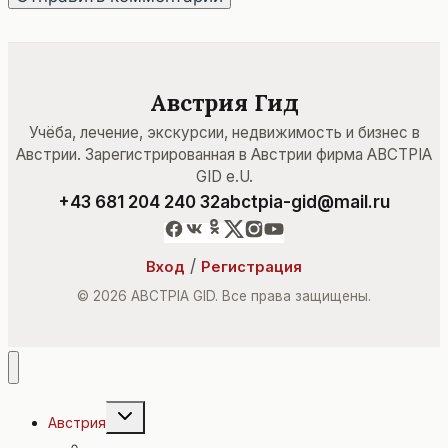
Австрия Гид
Учёба, лечение, экскурсии, недвижимость и бизнес в
Австрии. Зарегистрированная в Австрии фирма ABCTPIA
GID e.U.
+43 681 204 240 32
abctpia-gid@mail.ru
/
Вход
Регистрация
© 2026 ABCTPIA GID. Все права защищены.
Переключить
Австрия
дочернее
меню
Культура