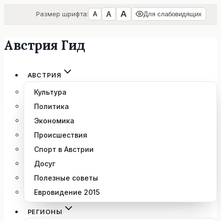
А
А
Размер шрифта:
А
Для слабовидящих
Австрия Гид
Перейти
к
содержимому
АВСТРИЯ
Культура
Политика
Экономика
Происшествия
Спорт в Австрии
Досуг
Полезные советы
Евровидение 2015
РЕГИОНЫ