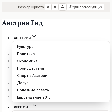
А
А
Размер шрифта:
А
Для слабовидящих
Австрия Гид
Перейти
к
содержимому
АВСТРИЯ
Культура
Политика
Экономика
Происшествия
Спорт в Австрии
Досуг
Полезные советы
Евровидение 2015
РЕГИОНЫ