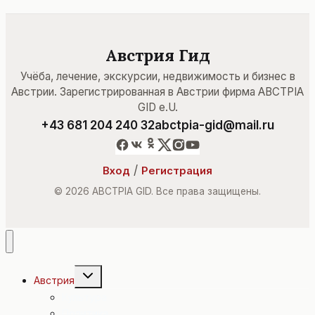
Австрия Гид
Учёба, лечение, экскурсии, недвижимость и бизнес в
Австрии. Зарегистрированная в Австрии фирма ABCTPIA
GID e.U.
+43 681 204 240 32
abctpia-gid@mail.ru
/
Вход
Регистрация
© 2026 ABCTPIA GID. Все права защищены.
Переключить
Австрия
дочернее
меню
Культура
Политика