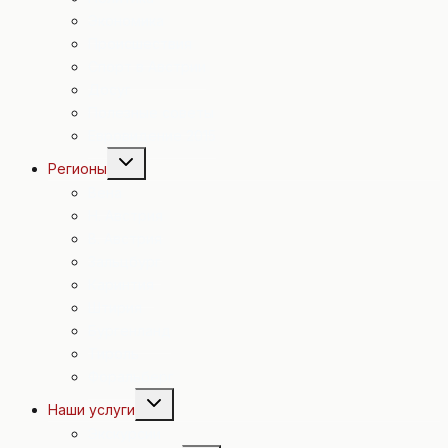
Экономика
Происшествия
Спорт в Австрии
Досуг
Полезные советы
Евровидение 2015
Переключить
Регионы
дочернее
меню
Вена
Н. Австрия
В. Австрия
Зальцбург
Каринтия
Штирия
Бургенланд
Тироль
Форальберг
Переключить
Наши услуги
дочернее
меню
Экскурсии