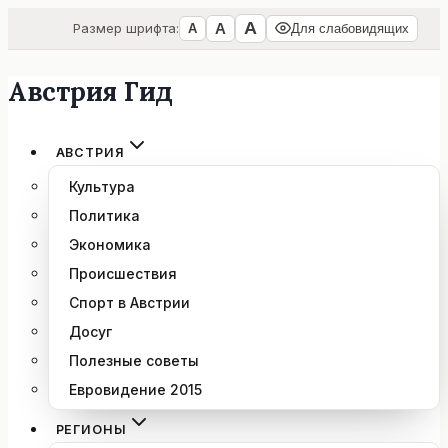
А
А
Размер шрифта:
А
Для слабовидящих
Австрия Гид
Перейти
к
содержимому
АВСТРИЯ
Культура
Политика
Экономика
Происшествия
Спорт в Австрии
Досуг
Полезные советы
Евровидение 2015
РЕГИОНЫ