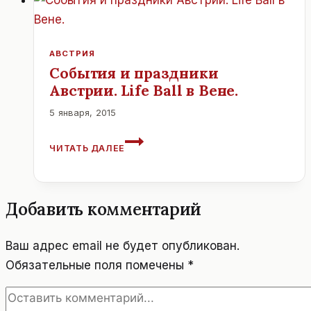
В
68
РАЗ
ОПЕРНЫЙ
АВСТРИЯ
ФЕСТИВАЛЬ
События и праздники
Австрии. Life Ball в Вене.
5 января, 2015
СОБЫТИЯ
ЧИТАТЬ ДАЛЕЕ
И
ПРАЗДНИКИ
АВСТРИИ.
LIFE
Добавить комментарий
BALL
В
ВЕНЕ.
Ваш адрес email не будет опубликован.
Обязательные поля помечены
*