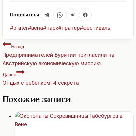
Поделиться
Метки
#
prater
#
вена
#
парк
#
пратер
#
фестиваль
записи:
Навигация
Назад
по
Предпринимателей Бурятии пригласили на
записям
Австрийскую экономическую миссию.
Далее
Отдых с ребенком: 4 секрета
Похожие записи