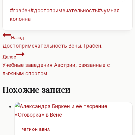
Метки
#
грабен
#
достопримечательность
#
чумная
записи:
колонна
Навигация
Назад
по
Достопримечательность Вены. Грабен.
записям
Далее
Учебные заведения Австрии, связанные с
лыжным спортом.
Похожие записи
РЕГИОН ВЕНА