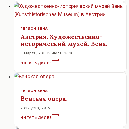
54%
ОПРОШЕННЫХ
ХОТЯТ
ВВЕСТИ
ОГРАНИЧЕНИЕ
РЕГИОН ВЕНА
СКОРОСТИ
Австрия. Художественно-
ДЛЯ
исторический музей. Вена.
ВЕЛОСИПЕДИСТОВ.
3 марта, 2015
13 июля, 2026
АВСТРИЯ.
ЧИТАТЬ ДАЛЕЕ
ХУДОЖЕСТВЕННО-
ИСТОРИЧЕСКИЙ
МУЗЕЙ.
ВЕНА.
РЕГИОН ВЕНА
Венская опера.
2 августа, 2015
ВЕНСКАЯ
ЧИТАТЬ ДАЛЕЕ
ОПЕРА.