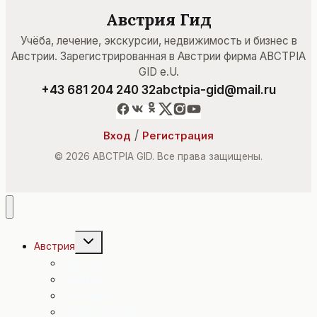
Австрия Гид
Учёба, лечение, экскурсии, недвижимость и бизнес в
Австрии. Зарегистрированная в Австрии фирма ABCTPIA
GID e.U.
+43 681 204 240 32
abctpia-gid@mail.ru
/
Вход
Регистрация
© 2026 ABCTPIA GID. Все права защищены.
Переключить
Австрия
дочернее
меню
Культура
Политика
Экономика
Происшествия