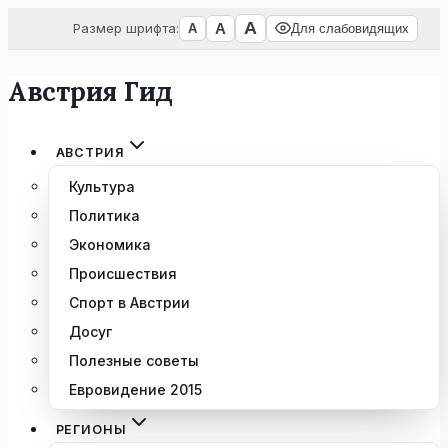
А
А
Размер шрифта:
А
Для слабовидящих
Австрия Гид
Перейти
к
содержимому
АВСТРИЯ
Культура
Политика
Экономика
Происшествия
Спорт в Австрии
Досуг
Полезные советы
Евровидение 2015
РЕГИОНЫ