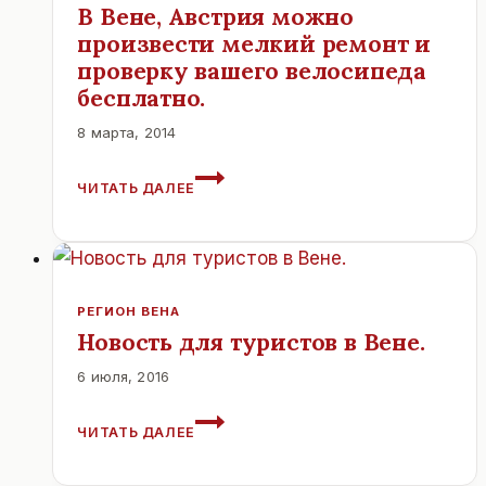
В Вене, Австрия можно
произвести мелкий ремонт и
проверку вашего велосипеда
бесплатно.
8 марта, 2014
В
ЧИТАТЬ ДАЛЕЕ
ВЕНЕ,
АВСТРИЯ
МОЖНО
ПРОИЗВЕСТИ
МЕЛКИЙ
РЕМОНТ
РЕГИОН ВЕНА
И
Новость для туристов в Вене.
ПРОВЕРКУ
6 июля, 2016
ВАШЕГО
ВЕЛОСИПЕДА
НОВОСТЬ
БЕСПЛАТНО.
ЧИТАТЬ ДАЛЕЕ
ДЛЯ
ТУРИСТОВ
В