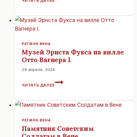
ЧИТАТЬ ДАЛЕЕ
«СТЕНА
ИМЕН
ШОА»
В
ВЕНЕ
РЕГИОН ВЕНА
Музей Эрнста Фукса на вилле
Отто Вагнера I.
28 апреля, 2024
МУЗЕЙ
ЧИТАТЬ ДАЛЕЕ
ЭРНСТА
ФУКСА
НА
ВИЛЛЕ
ОТТО
ВАГНЕРА
РЕГИОН ВЕНА
I.
Памятник Советским
Солдатам в Вене