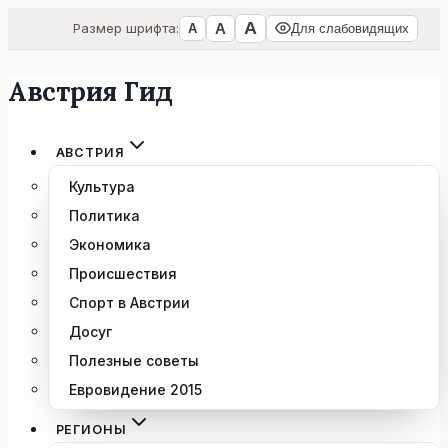
А
А
Размер шрифта:
А
Для слабовидящих
Австрия Гид
Перейти
к
содержимому
АВСТРИЯ
Культура
Политика
Экономика
Происшествия
Спорт в Австрии
Досуг
Полезные советы
Евровидение 2015
РЕГИОНЫ