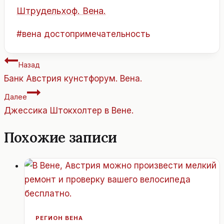
Метки
#
вена достопримечательность
записи:
Навигация
Назад
по
Банк Австрия кунстфорум. Вена.
записям
Далее
Джессика Штокхолтер в Вене.
Похожие записи
РЕГИОН ВЕНА