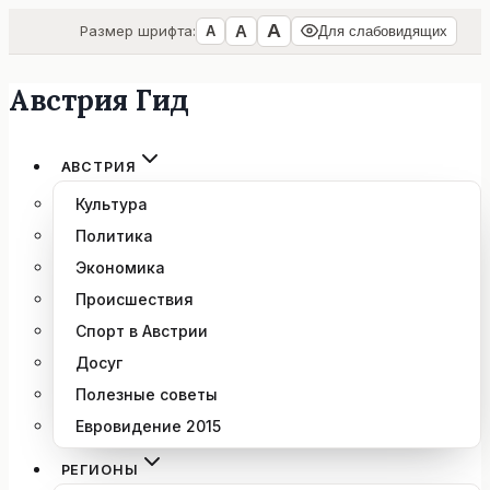
А
А
Размер шрифта:
А
Для слабовидящих
Австрия Гид
Перейти
к
содержимому
АВСТРИЯ
Культура
Политика
Экономика
Происшествия
Спорт в Австрии
Досуг
Полезные советы
Евровидение 2015
РЕГИОНЫ