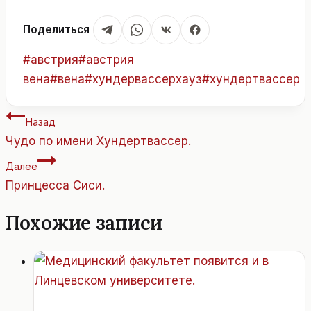
Поделиться
Метки
#
австрия
#
австрия
записи:
вена
#
вена
#
хундервассерхауз
#
хундертвассер
Навигация
Назад
по
Чудо по имени Хундертвассер.
записям
Далее
Принцесса Сиси.
Похожие записи