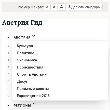
А
А
Размер шрифта:
А
Для слабовидящих
Австрия Гид
Перейти
к
содержимому
АВСТРИЯ
Культура
Политика
Экономика
Происшествия
Спорт в Австрии
Досуг
Полезные советы
Евровидение 2015
РЕГИОНЫ