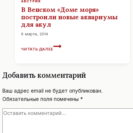
АВСТРИЯ
В Венском «Доме моря»
построили новые аквариумы
для акул
6 марта, 2014
В
ЧИТАТЬ ДАЛЕЕ
ВЕНСКОМ
«ДОМЕ
МОРЯ»
ПОСТРОИЛИ
Добавить комментарий
НОВЫЕ
АКВАРИУМЫ
ДЛЯ
Ваш адрес email не будет опубликован.
АКУЛ
Обязательные поля помечены
*