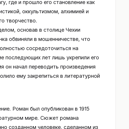
агу, где и прошло его становление как
истикой, оккультизмом, алхимией и
го творчество.
делом, основав в столице Чехии
нка обвиняли в мошенничестве, что
 полностью сосредоточиться на
ие последующих лет лишь укрепили его
емя он начал переводить произведения
волило ему закрепиться в литературной
ние. Роман был опубликован в 1915
тературном мире. Сюжет романа
нно созданном человеке, сделанном из