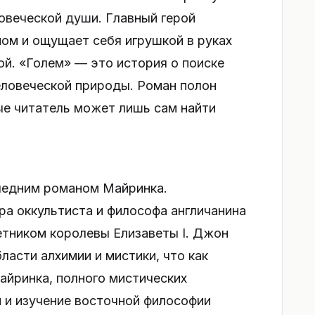
овеческой души. Главный герой
мом и ощущает себя игрушкой в руках
й. «Голем» — это история о поиске
еловеческой природы. Роман полон
ые читатель может лишь сам найти
следним романом Майринка.
ра оккультиста и философа англичанина
етником королевы Елизаветы I. Джон
ласти алхимии и мистики, что как
айринка, полного мистических
й и изучение восточной философии