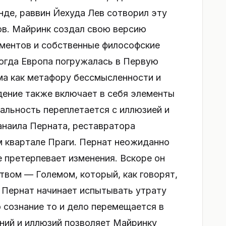
нде, раввин Йехуда Лев сотворил эту
ов. Майринк создал свою версию
ементов и собственные философские
когда Европа погружалась в Первую
ма как метафору бессмысленности и
ение также включает в себя элементы
альность переплетается с иллюзией и
анаила Перната, реставратора
м квартале Праги. Пернат неожиданно
е претерпевает изменения. Вскоре он
твом — Големом, который, как говорят,
 Пернат начинает испытывать утрату
о сознание то и дело перемещается в
ений и иллюзий позволяет Майринку