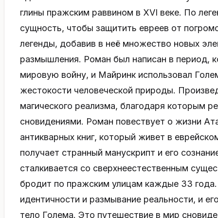
глины пражским раввином в XVI веке. По леге
сущность, чтобы защитить евреев от погром
легенды, добавив в неё множество новых эл
размышления. Роман был написан в период, 
мировую войну, и Майринк использовал Голе
жестокости человеческой природы. Произвед
магического реализма, благодаря которым ре
сновидениями. Роман повествует о жизни Ат
антикварных книг, который живет в еврейско
получает странный манускрипт и его сознани
сталкивается со сверхнеестественным сущес
бродит по пражским улицам каждые 33 года.
идентичности и размывание реальности, и ег
тело Голема. Это путешествие в мир сновид