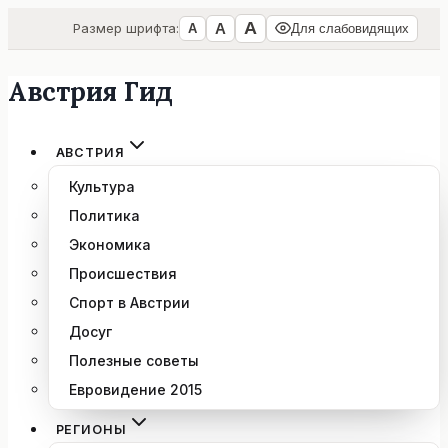
А
А
Размер шрифта:
А
Для слабовидящих
Австрия Гид
Перейти
к
содержимому
АВСТРИЯ
Культура
Политика
Экономика
Происшествия
Спорт в Австрии
Досуг
Полезные советы
Евровидение 2015
РЕГИОНЫ