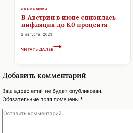
MAZEDONIEN.
ЭКОНОМИКА
В Австрии в июне снизилась
инфляция до 8,0 процента
2 августа, 2023
В
ЧИТАТЬ ДАЛЕЕ
АВСТРИИ
В
ИЮНЕ
СНИЗИЛАСЬ
Добавить комментарий
ИНФЛЯЦИЯ
ДО
8,0
Ваш адрес email не будет опубликован.
ПРОЦЕНТА
Обязательные поля помечены
*