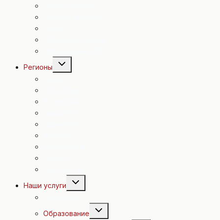
Происшествия
Спорт в Австрии
Досуг
Полезные советы
Евровидение 2015
Переключить
Регионы
дочернее
меню
Вена
Н. Австрия
В. Австрия
Зальцбург
Каринтия
Штирия
Бургенланд
Тироль
Форальберг
Переключить
Наши услуги
дочернее
меню
Экскурсии
Переключить
Образование
дочернее