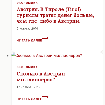
ГРУЗОВОГО
ЭКОНОМИКА
ЖЕЛЕЗНОДОРОЖНОГО
Австрия. В Тироле (Tirol)
КОРИДОРА
туристы тратят денег больше,
ЧЕРЕЗ
чем где-либо в Австрии.
СЛОВАКИЮ
ДО
6 марта, 2014
ВЕНЫ
(АВСТРИЯ)
АВСТРИЯ.
БУДЕТ
ЧИТАТЬ ДАЛЕЕ
В
ОБЪЯВЛЕН
ТИРОЛЕ
ТЕНДЕР.
(TIROL)
ТУРИСТЫ
ТРАТЯТ
ДЕНЕГ
ЭКОНОМИКА
БОЛЬШЕ,
Сколько в Австрии
ЧЕМ
миллионеров?
ГДЕ-
ЛИБО
17 ноября, 2017
В
СКОЛЬКО
АВСТРИИ.
ЧИТАТЬ ДАЛЕЕ
В