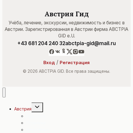
Австрия Гид
Учёба, лечение, экскурсии, недвижимость и бизнес в
Австрии. Зарегистрированная в Австрии фирма ABCTPIA
GID e.U.
+43 681 204 240 32
abctpia-gid@mail.ru
/
Вход
Регистрация
© 2026 ABCTPIA GID. Все права защищены.
Переключить
Австрия
дочернее
меню
Культура
Политика
Экономика