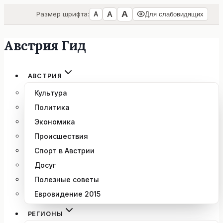
А
А
Размер шрифта:
А
Для слабовидящих
Австрия Гид
Перейти
к
содержимому
АВСТРИЯ
Культура
Политика
Экономика
Происшествия
Спорт в Австрии
Досуг
Полезные советы
Евровидение 2015
РЕГИОНЫ