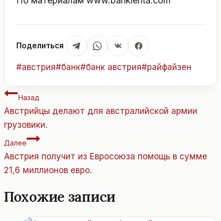
По материалам www.banklenta.com
Поделиться
Метки
#
австрия
#
банк
#
банк австрия
#
райфайзен
записи:
Навигация
Назад
по
Австрийцы делают для австралийской армии
записям
грузовики.
Далее
Австрия получит из Евросоюза помощь в сумме
21,6 миллионов евро.
Похожие записи