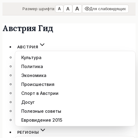
А
А
Размер шрифта:
А
Для слабовидящих
Австрия Гид
Перейти
к
содержимому
АВСТРИЯ
Культура
Политика
Экономика
Происшествия
Спорт в Австрии
Досуг
Полезные советы
Евровидение 2015
РЕГИОНЫ