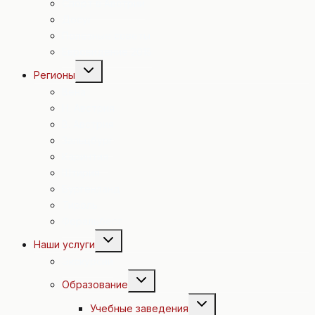
Спорт в Австрии
Досуг
Полезные советы
Евровидение 2015
Переключить
Регионы
дочернее
меню
Вена
Н. Австрия
В. Австрия
Зальцбург
Каринтия
Штирия
Бургенланд
Тироль
Форальберг
Переключить
Наши услуги
дочернее
меню
Экскурсии
Переключить
Образование
дочернее
меню
Переключить
Учебные заведения
дочернее