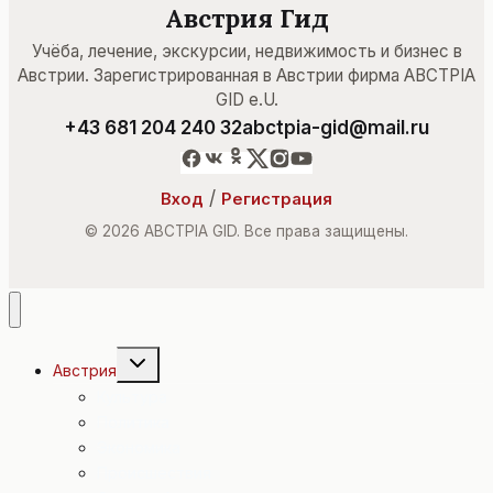
Австрия Гид
Учёба, лечение, экскурсии, недвижимость и бизнес в
Австрии. Зарегистрированная в Австрии фирма ABCTPIA
GID e.U.
+43 681 204 240 32
abctpia-gid@mail.ru
/
Вход
Регистрация
© 2026 ABCTPIA GID. Все права защищены.
Переключить
Австрия
дочернее
меню
Культура
Политика
Экономика
Происшествия