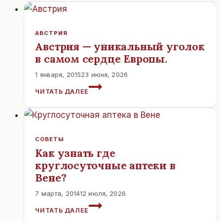
ЭКОЛОГИЧЕСКИМ
ГОРОДОМ
МИРА.
АВСТРИЯ
Австрия — уникальный уголок
в самом сердце Европы.
1 января, 2015
23 июня, 2026
АВСТРИЯ
ЧИТАТЬ ДАЛЕЕ
—
УНИКАЛЬНЫЙ
УГОЛОК
В
САМОМ
СОВЕТЫ
СЕРДЦЕ
Как узнать где
ЕВРОПЫ.
круглосуточные аптеки в
Вене?
7 марта, 2014
12 июля, 2026
КАК
ЧИТАТЬ ДАЛЕЕ
УЗНАТЬ