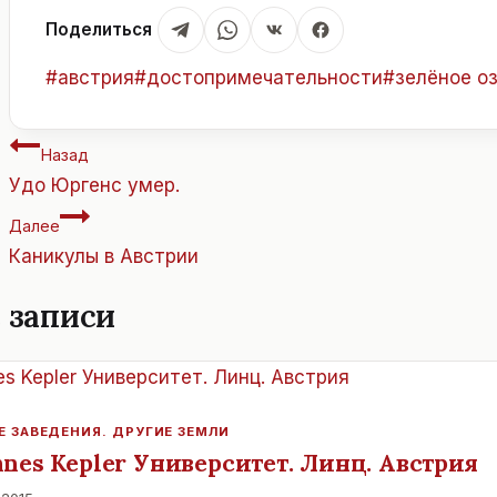
Поделиться
Метки
#
австрия
#
достопримечательности
#
зелёное о
записи:
Навигация
Назад
по
Удо Юргенс умер.
записям
Далее
Каникулы в Австрии
 записи
Е ЗАВЕДЕНИЯ. ДРУГИЕ ЗЕМЛИ
nes Kepler Университет. Линц. Австрия