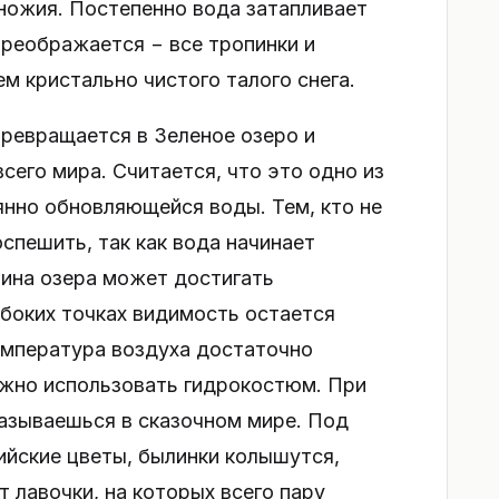
дножия. Постепенно вода затапливает
 преображается − все тропинки и
 кристально чистого талого снега.
превращается в Зеленое озеро и
сего мира. Считается, что это одно из
янно обновляющейся воды. Тем, кто не
спешить, так как вода начинает
бина озера может достигать
убоких точках видимость остается
емпература воздуха достаточно
ужно использовать гидрокостюм. При
казываешься в сказочном мире. Под
йские цветы, былинки колышутся,
т лавочки, на которых всего пару