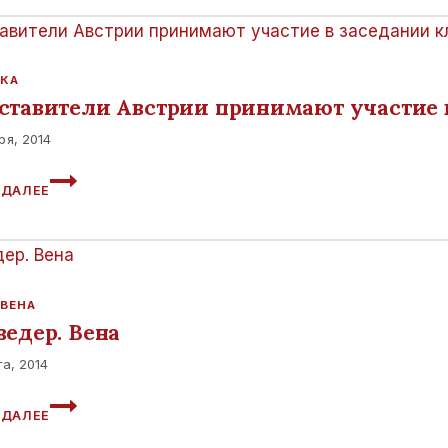
МОЖНО
С
ПОМОЩЬЮ
ЗЕЛЕНИ
КА
ставители Австрии принимают участие в
ря, 2014
ПРЕДСТАВИТЕЛИ
 ДАЛЕЕ
АВСТРИИ
ПРИНИМАЮТ
УЧАСТИЕ
В
ЗАСЕДАНИИ
КЛУБА
 ВЕНА
«ВАЛДАЙ».
ведер. Вена
та, 2014
БЕЛЬВЕДЕР.
 ДАЛЕЕ
ВЕНА