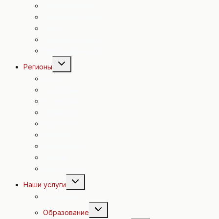
Происшествия
Спорт в Австрии
Досуг
Полезные советы
Евровидение 2015
Переключить
Регионы
дочернее
меню
Вена
Н. Австрия
В. Австрия
Зальцбург
Каринтия
Штирия
Бургенланд
Тироль
Форальберг
Переключить
Наши услуги
дочернее
меню
Экскурсии
Переключить
Образование
дочернее