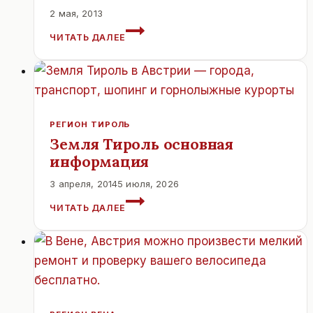
ГОРОДА,
2 мая, 2013
А
ВЕНСКИЙ
ЧИТАТЬ ДАЛЕЕ
НЕ
ВЕТЕРИНАРНЫЙ
СТРАНЫ,
УНИВЕРСИТЕТ.
ЭТО
ВЕНСКАЯ.
РЕГИОН ТИРОЛЬ
Земля Тироль основная
информация
3 апреля, 2014
5 июля, 2026
ЗЕМЛЯ
ЧИТАТЬ ДАЛЕЕ
ТИРОЛЬ
ОСНОВНАЯ
ИНФОРМАЦИЯ