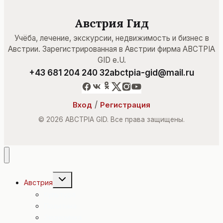
Австрия Гид
Учёба, лечение, экскурсии, недвижимость и бизнес в
Австрии. Зарегистрированная в Австрии фирма ABCTPIA
GID e.U.
+43 681 204 240 32
abctpia-gid@mail.ru
/
Вход
Регистрация
© 2026 ABCTPIA GID. Все права защищены.
Переключить
Австрия
дочернее
меню
Культура
Политика
Экономика