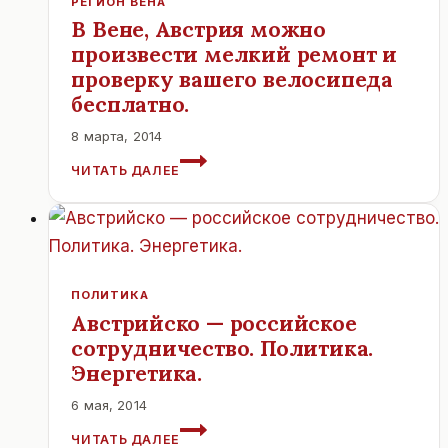
РЕГИОН ВЕНА
В Вене, Австрия можно
произвести мелкий ремонт и
проверку вашего велосипеда
бесплатно.
8 марта, 2014
В
ЧИТАТЬ ДАЛЕЕ
ВЕНЕ,
АВСТРИЯ
МОЖНО
ПРОИЗВЕСТИ
МЕЛКИЙ
РЕМОНТ
ПОЛИТИКА
И
Австрийско — российское
ПРОВЕРКУ
сотрудничество. Политика.
ВАШЕГО
ВЕЛОСИПЕДА
Энергетика.
БЕСПЛАТНО.
6 мая, 2014
АВСТРИЙСКО
ЧИТАТЬ ДАЛЕЕ
—