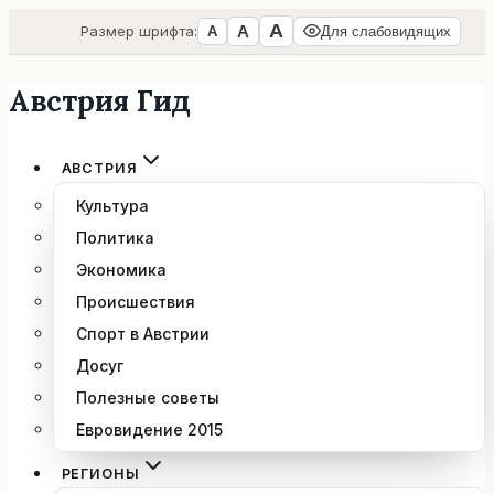
А
А
Размер шрифта:
А
Для слабовидящих
Австрия Гид
Перейти
к
содержимому
АВСТРИЯ
Культура
Политика
Экономика
Происшествия
Спорт в Австрии
Досуг
Полезные советы
Евровидение 2015
РЕГИОНЫ