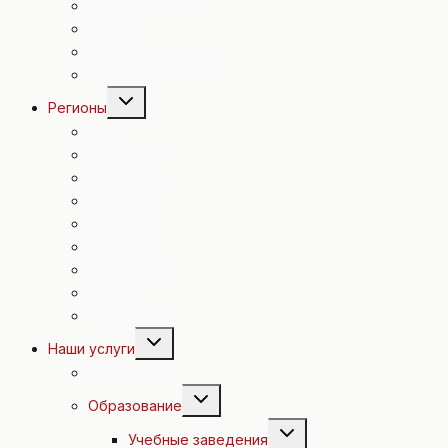
Спорт в Австрии
Досуг
Полезные советы
Евровидение 2015
Переключить
Регионы
дочернее
меню
Вена
Н. Австрия
В. Австрия
Зальцбург
Каринтия
Штирия
Бургенланд
Тироль
Форальберг
Переключить
Наши услуги
дочернее
меню
Экскурсии
Переключить
Образование
дочернее
меню
Переключить
Учебные заведения
дочернее