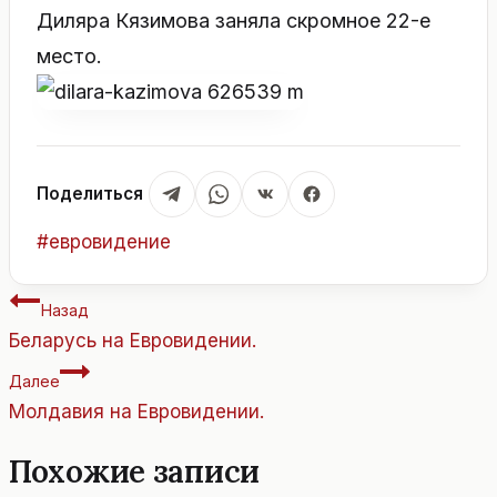
Диляра Кязимова заняла скромное 22-е
место.
Поделиться
Метки
#
евровидение
записи:
Навигация
Назад
по
Беларусь на Евровидении.
записям
Далее
Молдавия на Евровидении.
Похожие записи