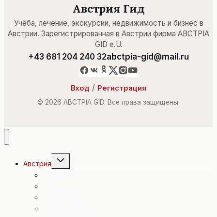
Австрия Гид
Учёба, лечение, экскурсии, недвижимость и бизнес в
Австрии. Зарегистрированная в Австрии фирма ABCTPIA
GID e.U.
+43 681 204 240 32
abctpia-gid@mail.ru
/
Вход
Регистрация
© 2026 ABCTPIA GID. Все права защищены.
Переключить
Австрия
дочернее
меню
Культура
Политика
Экономика
Происшествия