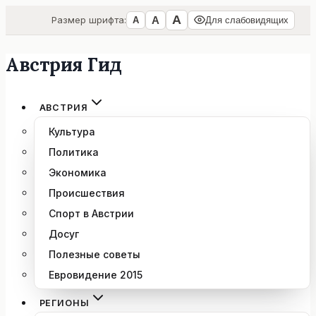
А
А
Размер шрифта:
А
Для слабовидящих
Австрия Гид
Перейти
к
содержимому
АВСТРИЯ
Культура
Политика
Экономика
Происшествия
Спорт в Австрии
Досуг
Полезные советы
Евровидение 2015
РЕГИОНЫ