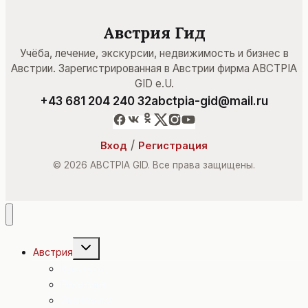
Австрия Гид
Учёба, лечение, экскурсии, недвижимость и бизнес в
Австрии. Зарегистрированная в Австрии фирма ABCTPIA
GID e.U.
+43 681 204 240 32
abctpia-gid@mail.ru
/
Вход
Регистрация
© 2026 ABCTPIA GID. Все права защищены.
Переключить
Австрия
дочернее
меню
Культура
Политика
Экономика