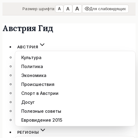
А
А
Размер шрифта:
А
Для слабовидящих
Австрия Гид
Перейти
к
содержимому
АВСТРИЯ
Культура
Политика
Экономика
Происшествия
Спорт в Австрии
Досуг
Полезные советы
Евровидение 2015
РЕГИОНЫ