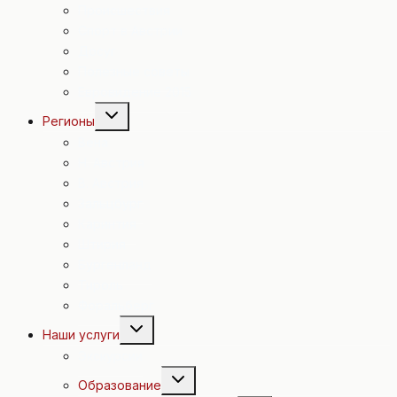
Происшествия
Спорт в Австрии
Досуг
Полезные советы
Евровидение 2015
Переключить
Регионы
дочернее
меню
Вена
Н. Австрия
В. Австрия
Зальцбург
Каринтия
Штирия
Бургенланд
Тироль
Форальберг
Переключить
Наши услуги
дочернее
меню
Экскурсии
Переключить
Образование
дочернее