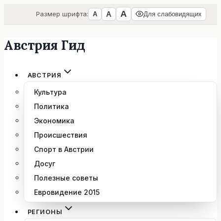
А
А
Размер шрифта:
А
Для слабовидящих
Австрия Гид
Перейти
к
содержимому
АВСТРИЯ
Культура
Политика
Экономика
Происшествия
Спорт в Австрии
Досуг
Полезные советы
Евровидение 2015
РЕГИОНЫ