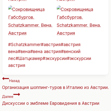
Метки
#
Schatzkammer
#
австрия
#
австрия
записи:
вена
#
вена
#
вена австрия
#
венский
лес
#
Шатцкамер
#
экскурсии
#
экскурсии
австрия
Навигация
Назад
по
Организация шоппинг-туров в Италию из Австрии.
записям
Далее
Дискуссии о эмблеме Евровидения в Австрии