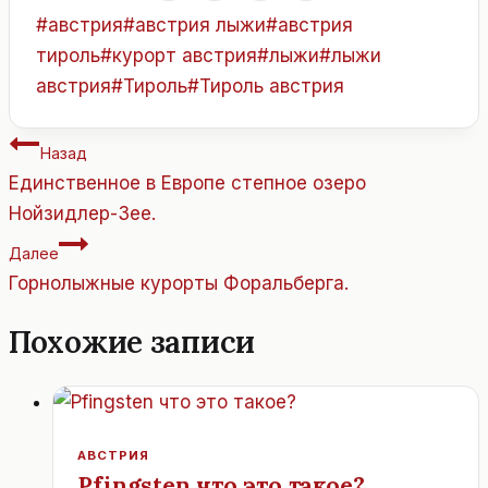
Метки
#
австрия
#
австрия лыжи
#
австрия
записи:
тироль
#
курорт австрия
#
лыжи
#
лыжи
австрия
#
Тироль
#
Тироль австрия
Навигация
Назад
по
Единственное в Европе степное озеро
записям
Нойзидлер-Зее.
Далее
Горнолыжные курорты Форальберга.
Похожие записи
АВСТРИЯ
Pfingsten что это такое?