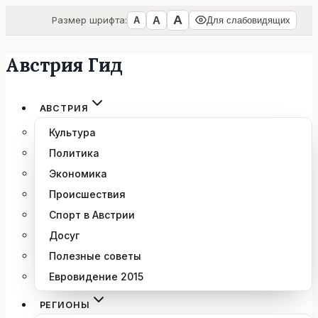
А
А
Размер шрифта:
А
Для слабовидящих
Австрия Гид
Перейти
к
содержимому
АВСТРИЯ
Культура
Политика
Экономика
Происшествия
Спорт в Австрии
Досуг
Полезные советы
Евровидение 2015
РЕГИОНЫ