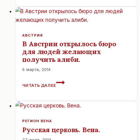
СОСТОИТСЯ
ВЕЧЕР
ПОСВЯЩЁННЫЙ
1150-
ЛЕТИЮ
АВСТРИЯ
СЛАВЯНСКОЙ
В Австрии открылось бюро
ПИСЬМЕННОСТИ.
для людей желающих
получить алиби.
6 марта, 2014
В
ЧИТАТЬ ДАЛЕЕ
АВСТРИИ
ОТКРЫЛОСЬ
БЮРО
ДЛЯ
ЛЮДЕЙ
ЖЕЛАЮЩИХ
РЕГИОН ВЕНА
ПОЛУЧИТЬ
Русская церковь. Вена.
АЛИБИ.
27 июля, 2014