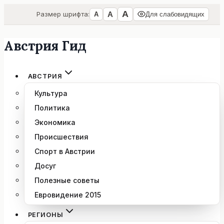
А
А
Размер шрифта:
А
Для слабовидящих
Австрия Гид
Перейти
к
содержимому
АВСТРИЯ
Культура
Политика
Экономика
Происшествия
Спорт в Австрии
Досуг
Полезные советы
Евровидение 2015
РЕГИОНЫ