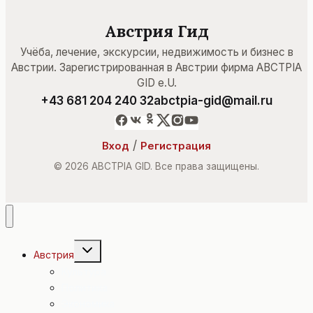
Австрия Гид
Учёба, лечение, экскурсии, недвижимость и бизнес в
Австрии. Зарегистрированная в Австрии фирма ABCTPIA
GID e.U.
+43 681 204 240 32
abctpia-gid@mail.ru
/
Вход
Регистрация
© 2026 ABCTPIA GID. Все права защищены.
Переключить
Австрия
дочернее
меню
Культура
Политика
Экономика