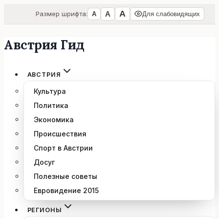
А
А
Размер шрифта:
А
Для слабовидящих
Австрия Гид
Перейти
к
содержимому
АВСТРИЯ
Культура
Политика
Экономика
Происшествия
Спорт в Австрии
Досуг
Полезные советы
Евровидение 2015
РЕГИОНЫ