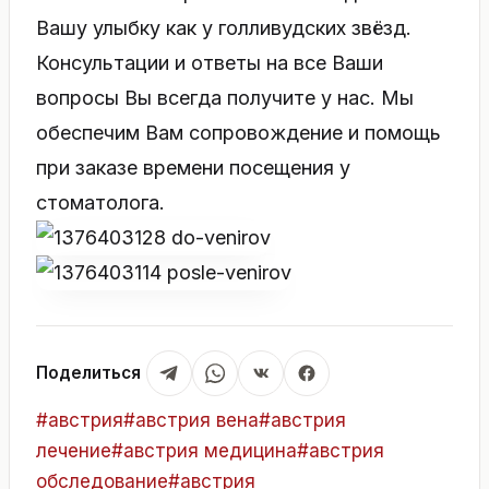
Вашу улыбку как у голливудских звёзд.
Консультации и ответы на все Ваши
вопросы Вы всегда получите у нас. Мы
обеспечим Вам сопровождение и помощь
при заказе времени посещения у
стоматолога.
Поделиться
Метки
#
австрия
#
австрия вена
#
австрия
записи:
лечение
#
австрия медицина
#
австрия
обследование
#
австрия