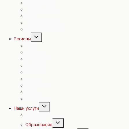
Происшествия
Спорт в Австрии
Досуг
Полезные советы
Евровидение 2015
Переключить
Регионы
дочернее
меню
Вена
Н. Австрия
В. Австрия
Зальцбург
Каринтия
Штирия
Бургенланд
Тироль
Форальберг
Переключить
Наши услуги
дочернее
меню
Экскурсии
Переключить
Образование
дочернее