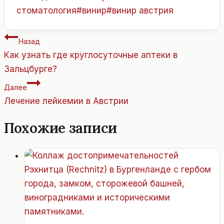
стоматология
#
винир
#
винир австрия
Навигация
Назад
по
Как узнать где круглосуточные аптеки в
записям
Зальцбурге?
Далее
Лечение лейкемии в Австрии
Похожие записи