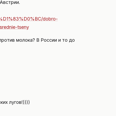
 Австрии.
%D1%83%D0%BC/dobro-
-srednie-tseny
против молока? В России и то до
их лугов!))))