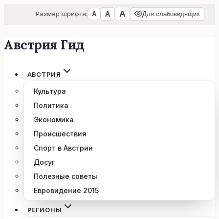
А
А
Размер шрифта:
А
Для слабовидящих
Австрия Гид
Перейти
к
содержимому
АВСТРИЯ
Культура
Политика
Экономика
Происшествия
Спорт в Австрии
Досуг
Полезные советы
Евровидение 2015
РЕГИОНЫ