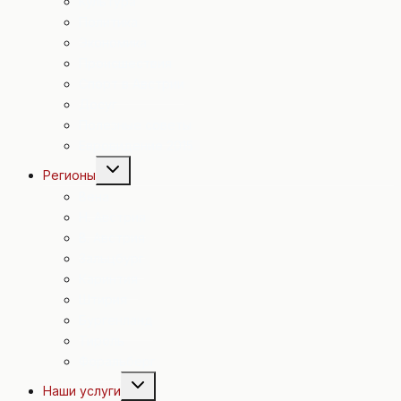
Культура
Политика
Экономика
Происшествия
Спорт в Австрии
Досуг
Полезные советы
Евровидение 2015
Переключить
Регионы
дочернее
меню
Вена
Н. Австрия
В. Австрия
Зальцбург
Каринтия
Штирия
Бургенланд
Тироль
Форальберг
Переключить
Наши услуги
дочернее