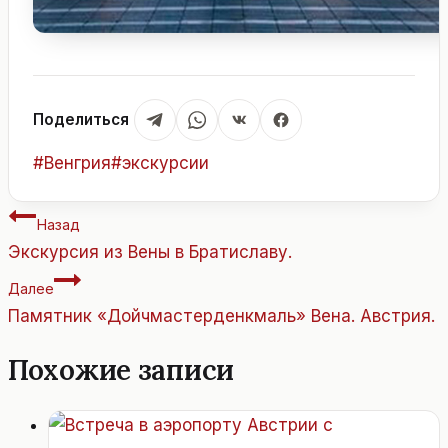
Поделиться
Метки
#
Венгрия
#
экскурсии
записи:
Навигация
Назад
по
Экскурсия из Вены в Братиславу.
записям
Далее
Памятник «Дойчмастерденкмаль» Вена. Австрия.
Похожие записи