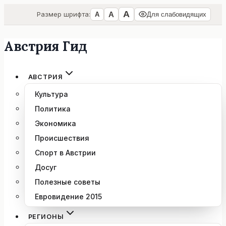
А
А
Размер шрифта:
А
Для слабовидящих
Австрия Гид
Перейти
к
содержимому
АВСТРИЯ
Культура
Политика
Экономика
Происшествия
Спорт в Австрии
Досуг
Полезные советы
Евровидение 2015
РЕГИОНЫ