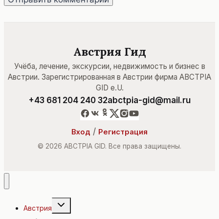
Австрия Гид
Учёба, лечение, экскурсии, недвижимость и бизнес в
Австрии. Зарегистрированная в Австрии фирма ABCTPIA
GID e.U.
+43 681 204 240 32
abctpia-gid@mail.ru
/
Вход
Регистрация
© 2026 ABCTPIA GID. Все права защищены.
Переключить
Австрия
дочернее
меню