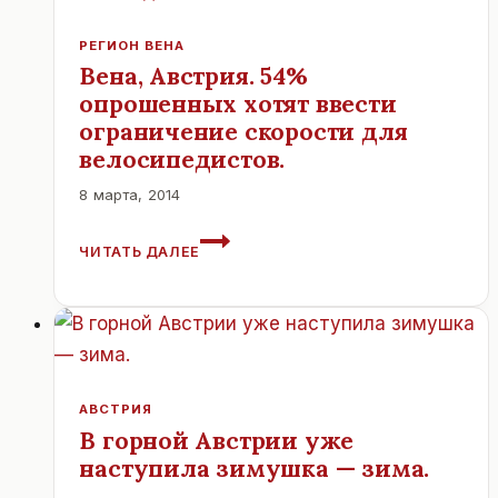
РЕГИОН ВЕНА
Вена, Австрия. 54%
опрошенных хотят ввести
ограничение скорости для
велосипедистов.
8 марта, 2014
ВЕНА,
ЧИТАТЬ ДАЛЕЕ
АВСТРИЯ.
54%
ОПРОШЕННЫХ
ХОТЯТ
ВВЕСТИ
ОГРАНИЧЕНИЕ
СКОРОСТИ
АВСТРИЯ
ДЛЯ
В горной Австрии уже
ВЕЛОСИПЕДИСТОВ.
наступила зимушка — зима.