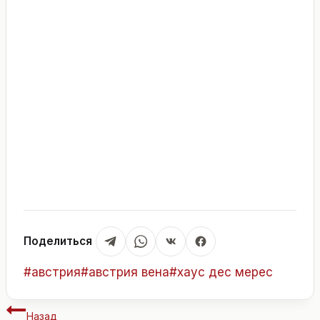
Поделиться
Метки
#
австрия
#
австрия вена
#
хаус дес мерес
записи:
Навигация
Назад