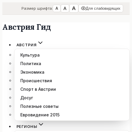
А
А
Размер шрифта:
А
Для слабовидящих
Австрия Гид
Перейти
к
содержимому
АВСТРИЯ
Культура
Политика
Экономика
Происшествия
Спорт в Австрии
Досуг
Полезные советы
Евровидение 2015
РЕГИОНЫ