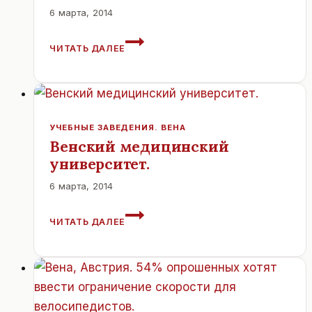
6 марта, 2014
В
ЧИТАТЬ ДАЛЕЕ
АВСТРИИ
ВЕДУТСЯ
ДЕБАТЫ
ПО
ПОВОДУ
ЗАПРЕТА
УЧЕБНЫЕ ЗАВЕДЕНИЯ. ВЕНА
НА
Венский медицинский
ОТКРЫТИЕ
университет.
МАГАЗИНОВ
ПО
6 марта, 2014
ВОСКРЕСЕНЬЯМ
ВЕНСКИЙ
.
ЧИТАТЬ ДАЛЕЕ
МЕДИЦИНСКИЙ
УНИВЕРСИТЕТ.